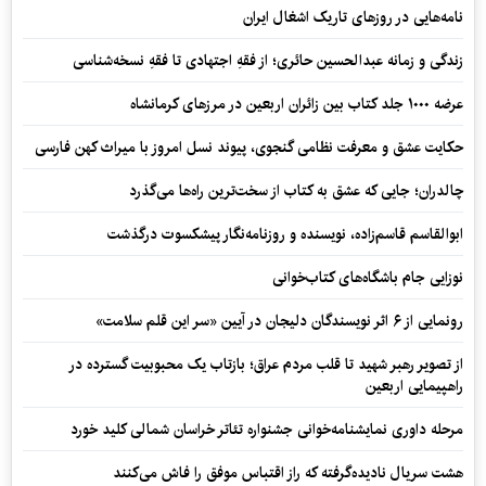
نامه‌هایی در روزهای تاریک اشغال ایران
زندگی و زمانه عبدالحسین حائری؛ از فقهِ اجتهادی تا فقهِ نسخه‌شناسی
عرضه ۱۰۰۰ جلد کتاب بین زائران اربعین در مرزهای کرمانشاه
حکایت عشق و معرفت نظامی گنجوی، پیوند نسل امروز با میراث کهن فارسی
چالدران؛ جایی که عشق به کتاب از سخت‌ترین راه‌ها می‌گذرد
ابوالقاسم قاسم‌زاده، نویسنده و روزنامه‌نگار پیشکسوت درگذشت
نوزایی جام باشگاه‌های کتاب‌خوانی
رونمایی از ۶ اثر نویسندگان دلیجان در آیین «سر این قلم سلامت»
از تصویر رهبر شهید تا قلب مردم عراق؛ بازتاب یک محبوبیت گسترده در
راهپیمایی اربعین
مرحله داوری نمایشنامه‌خوانی جشنواره تئاتر خراسان شمالی کلید خورد
هشت سریال نادیده‌گرفته که راز اقتباس موفق را فاش می‌کنند