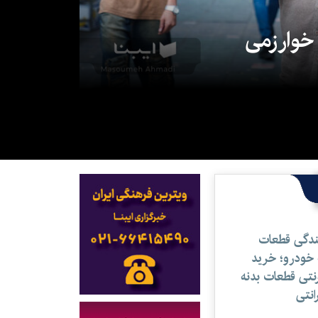
ایده اقتباس معکوس از سریال «در انتهای
 خوارزمی
شب»
میراث ادبی نویسنده‌ای از دل
کهگیلویه‌وبویراحمد
ندگی قطعات
 خودرو؛ خرید
رنتی قطعات بدنه
رانتی
تداوم نظام نابرابر