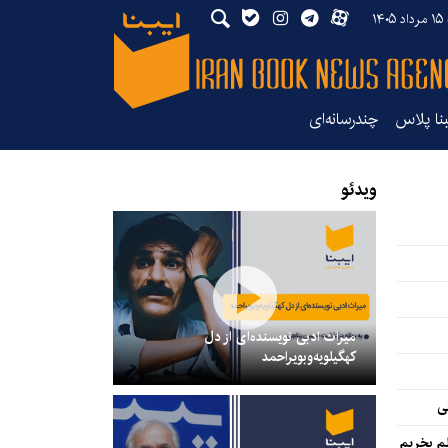
۱۴
بنا پلاس
چندرسانه‌ای
ایده اقتباس معکوس از سریال «در انتهای
شب»
ویدئو
میراث ادبی نویسنده‌ای از دل
کهگیلویه‌وبویراحمد
ی
د؟
«داستان بدن انسان» در گف
م بخریم