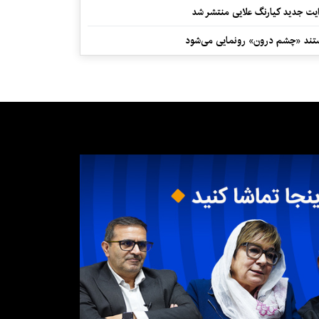
یت جدید کیارنگ علایی منتشر شد
مصائب نقد ادبی در ایران
ند «چشم درون» رونمایی می‌شود
ایده اقتباس معکوس از سریال «در انتهای
شب»
میراث ادبی نویسنده‌ای از دل
کهگیلویه‌وبویراحمد