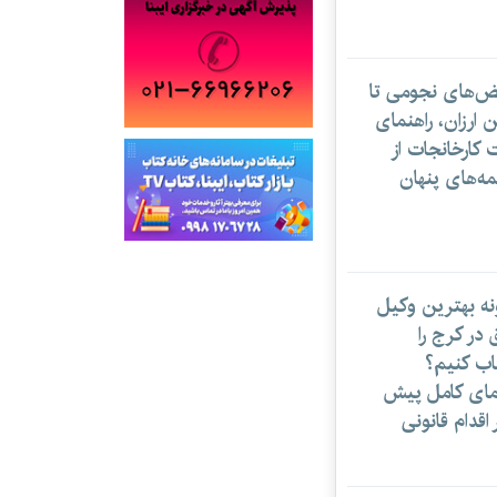
بض‌های نجومی تا
ن ارزان، راهنمای
 کارخانجات از
ه‌های پنهان
مصائب نقد ادبی در ایران
ه بهترین وکیل
 در کرج را
اب کنیم؟
ایده اقتباس معکوس از سریال «در انتهای
شب»
مای کامل پیش
 اقدام قانونی