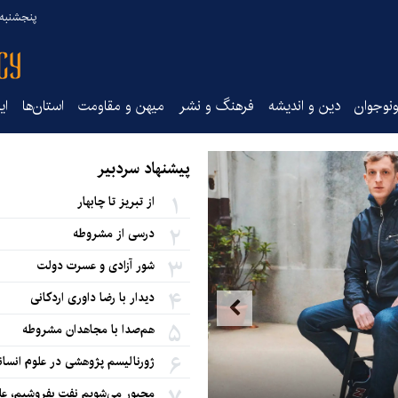
پنجشنبه ۱۵ مرداد ۰۵
نوجوان
دین و اندیشه
فرهنگ و نشر
میهن و مقاومت
استان‌ها
ای
پیشنهاد سردبیر
از تبریز تا چابهار
درسی از مشروطه
شور آزادی و عسرت دولت‌
دیدار با رضا داوری اردکانی
هم‌صدا با مجاهدان مشروطه
ژورنالیسم پژوهشی در علوم انسان
برای وفادار ماندن به کتاب، باید به آن خیانت کر
مجبور می‌شویم نفت بفروشیم، عل