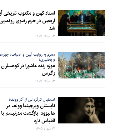
اسناد کهن و مکتوب تاریخی آ
اربعین در حرم رضوی رونمایی
شد
۱۳ مرداد ۱۴۰۵
محرم به روایت آیین و ادبیات/ چهارم
و بختیاری؛
موزه زنده عاشورا در کوهساران
زاگرس
۱۳ مرداد ۱۴۰۵
استقبال کارگردانان از آثار وولف؛
تابستان ویرجینیا وولف در
هالیوود؛ بازگشت مدرنیسم با 
اقتباس تازه
۱۲ مرداد ۱۴۰۵