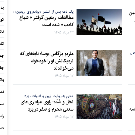
بدن
یین
یک دهه پس از انتشار «پیاده‌روی اربعین»؛
مطالعات اربعین گرفتار «اشباع
کود
کاذب» شده است
ناش
۱۳ مرداد ۱۴۰۵
کاغ
حال
ماریو بارگاس یوسا؛ نابغه‌ای که
چه 
نزدیکانش او را خودخواه
می‌خواندند
جام
۱۲ مرداد ۱۴۰۵
واک
تشک
محرم به روایت آیین و ادبیات/ یزد؛
نخل و شَدّه؛ راوی عزاداری‌های
سخ
سه
سنتی محرم و صفر در یزد
راه
۱۲ مرداد ۱۴۰۵
دست