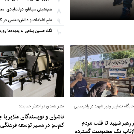
هشت سریال نادیده‌گرفته که 
هم‌نشینی سپانلو، دولت‌آبادی، مج
الن لانس
علم اطلاعات و دانش‌شناسی در گذ
بازآفرینی منابع
نگاه حسین پناهی به پدیده‌ها روزمر
اسطوره‌ای و جهان‌بینانه بود
ایگاه تصاویر رهبر شهید در راهپیمایی
نشر همدان در انتظار حمایت؛
ناشران و نویسندگان ملایر با چ
ر رهبر شهید تا قلب مردم
کم‌سو در مسیر توسعه فرهنگی
ازتاب یک محبوبیت گسترده