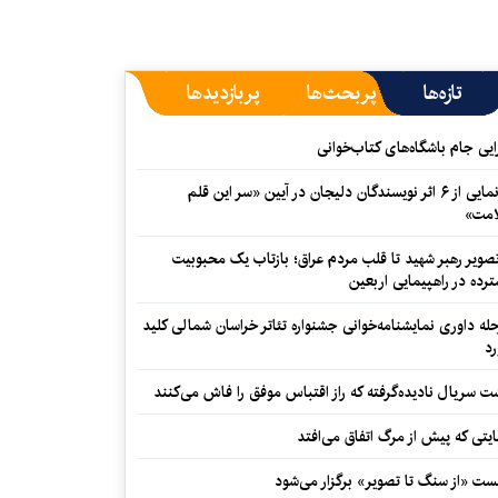
شب»
تازه‌ها
پربحث‌ها
پربازدیدها
ایی جام باشگاه‌های کتاب‌خوانی
رونمایی از ۶ اثر نویسندگان دلیجان در آیین «سر این قلم
میراث ادبی نویسنده‌ای از دل
امت»
کهگیلویه‌وبویراحمد
تصویر رهبر شهید تا قلب مردم عراق؛ بازتاب یک محبوبیت
رده در راهپیمایی اربعین
له داوری نمایشنامه‌خوانی جشنواره تئاتر خراسان شمالی کلید
د
 سریال نادیده‌گرفته که راز اقتباس موفق را فاش می‌کنند
تداوم نظام نابرابر
یتی که پیش از مرگ اتفاق می‌افتد
ت «از سنگ تا تصویر» برگزار می‌شود