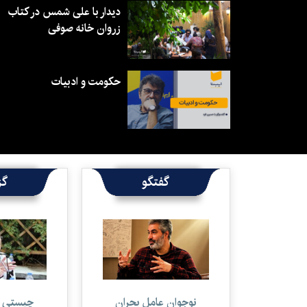
دیدار با علی شمس در کتاب
زروان خانه صوفی
حکومت و ادبیات
گفتگو
گز
نوجوان عامل بحران
چیستی ای