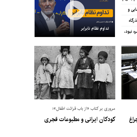
راز اقتباس موفق را فاش می‌کنند
بدن به عنوان م
ابی و
رگاه
تداوم نظام نابرابر
ه نبود،
مصائب نقد ادبی در ایران
مروری بر کتاب «از باب قرائت اطفال»؛
راغ
کودکان ایرانی و مطبوعات قجری
ایده اقتباس معکوس از سریال «در انتهای