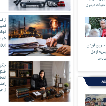
 ادبیات درباری
از ق
تامی
نجات
جریم
برق
بیرون آوردن
وس» از دل
انه‌ها
چگون
طلاق
انتخ
قد
راهن
از هر