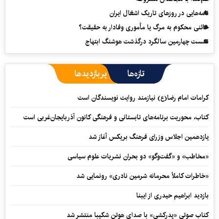
نامه‌هایی در روزهای تاریک اشغال ایران
خائنی محکوم به مرگ یا مأموری وفادار به حقیقت؟
نشست چهارمین سالگرد درگذشت هوشنگ ابتهاج
تازه‌ها
پربازدیدها
کرامات امام رضا(ع) نیازمند روایت نویسندگان است
کتاب، محوریت برنامه‌های تابستانی و فرهنگی کانون آذربایجان‌غربی است
یازدهمین اجلاس وزرای فرهنگ بریکس آغاز شد
«مخاطب» و «گفت‌وگو» دو بحران نشریات علوم سیاسی
«خاطرات کاملاً محرمانه شرمین نادری» رونمایی شد
بازدید ابراهیم حیدری از ایبنا
کتاب صوتی «پدرکشی» با صدای هوتن شکیبا منتشر شد