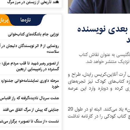
سند تاریخی از زیستن در مرز مرگ
تازه‌ها
پرباز
بعدی نویسنده
نوزایی جام باشگاه‌های کتاب‌خوانی
د
رونمایی از ۶ اثر نویسندگان دلیجان
سلامت»
نگلیسی به عنوان نقاش کتاب
 نزدیک منتشر خواهد شد.
از تصویر رهبر شهید تا قلب مردم عراق؛
گسترده در راهپیمایی اربعین
ل آرت آنلاین،کریس رایدل، طراح و
مرحله داوری نمایشنامه‌خوانی جشنواره 
زه کتاب‌های کودک نیز تجربه‌های
خورد
ی کرده و دوباره وارد این عرصه
هشت سریال نادیده‌گرفته که راز اقتباس
در انگلستان از رایدل با عنوان «پادشاه نقاشی‌های کودکان» یاد می‌کنند. البته او در طول 20
جنایتی که پیش از مرگ اتفاق می‌افتد
کتاب کودکی را در کارنامه نداشت
نشست «از سنگ تا تصویر» برگزار می‌شو