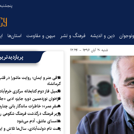
پنجشنبه ۱۵ مرداد ۰۵
نوجوان
دین و اندیشه
فرهنگ و نشر
میهن و مقاومت
استان‌ها
ای
شنبه ۲۰ آبان ۱۳۹۶ - ۱۲:۲۴
پربازدیدتری
تلاقی هنر و ایمان؛ روایت عاشورا در قلب
کرمانشاه
تکمیل فاز دوم کتابخانه مرکزی خرم‌آباد
فراخوان نوزدهمین دوره جایزه ادبی «ج
«سفرِ عمر»؛ خاطرات ماندگار بانی چناره
وزیر فرهنگ درگذشت فرهنگ شکوهی را
سامسای عاشق، آدم می‌شود
پشت نام دولت‌آبادی، سال‌ها تلاش و ا