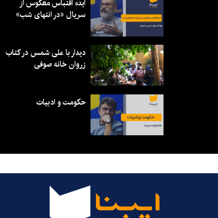
ایده اقتباس معکوس از
سریال «در انتهای شب»
دیدار با علی شمس در کتاب
زروان خانه صوفی
حکومت و ادبیات