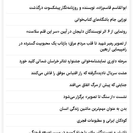
ابوالقاسم قاسم‌زاده، نویسنده و روزنامه‌نگار پیشکسوت درگذشت
نوزایی جام باشگاه‌های کتاب‌خوانی
رونمایی از ۶ اثر نویسندگان دلیجان در آیین «سر این قلم سلامت»
از تصویر رهبر شهید تا قلب مردم عراق؛ بازتاب یک محبوبیت گسترده در
راهپیمایی اربعین
مرحله داوری نمایشنامه‌خوانی جشنواره تئاتر خراسان شمالی کلید خورد
هشت سریال نادیده‌گرفته که راز اقتباس موفق را فاش می‌کنند
جنایتی که پیش از مرگ اتفاق می‌افتد
نشست «از سنگ تا تصویر» برگزار می‌شود
بدن به عنوان مهم‌ترین ماشین زندگی انسان
کودکان ایرانی و مطبوعات قجری
ناشران و نویسندگان ملایر با چراغ کم‌سو در مسیر توسعه فرهنگی