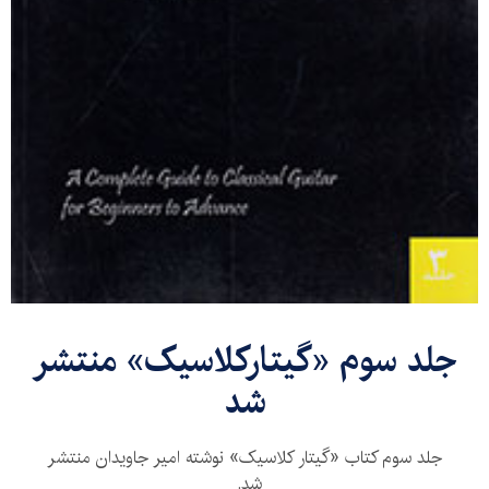
جلد سوم «گیتارکلاسیک» منتشر
شد
جلد سوم کتاب «گیتار کلاسیک» نوشته امیر جاویدان منتشر
شد._