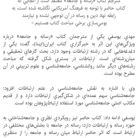
مترجم كتاب «رسانه و جامعه» معتقد است از آنجايي كه
كتاب حاضر با توجه به فرهنگ آمريكايي نگاشته شده است، به
رابطه نهاد دين و رسانه در آن توجهي نشده و نيازمند
بومي‌سازي برخي مباحث كتاب هستيم.-
مهدي يوسفي يكي از مترجمان كتاب «رسانه و جامعه» درباره
ويژگي‌هاي اين اثر به خبرگزاري كتاب ايران(ايبنا)، گفت: يكي از
دغدغه‌هايي كه در رشته ارتباطات وجود دارد، بحث كارهاي تحقيقي و
ميان‌رشته‌اي است. ارتباطات در بستري شكل گرفته كه مباحث
رشته‌هاي ديگر مانند روانشناسي، جامعه‌شناسي و علوم تربيتي در آن
مطرح بوده است.
وي با اشاره به نقش جامعه‌شناسي در علم ارتباطات افزود:
جامعه‌شناسي سهم عمده‌‌اي در شكل‌گيري ارتباطات دارد و از قديم
مكاتب اصلي جامعه‌شناسي مورد استفاده ارتباط‌پژوهان بوده است.
يوسفي ادامه داد: كتاب حاضر نيز رويكردي نظري و جامعه‌شناختي به
حوزه رسانه و ارتباطات دارد؛ رسانه در جامعه با بخش‌هاي مختلفي در
ارتباط است كه اثر حاضر ارتباط ميان رسانه و جامعه را از منظري