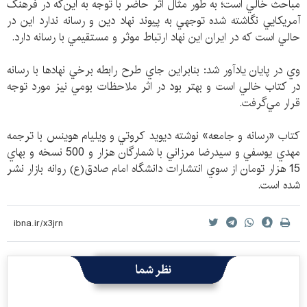
مباحث خالي است؛ به طور مثال اثر حاضر با توجه به اين‌كه در فرهنگ
آمريكايي نگاشته شده توجهي به پيوند نهاد دين و رسانه ندارد اين در
حالي است كه در ايران اين نهاد ارتباط موثر و مستقيمي با رسانه دارد.
وي در پايان يادآور شد: بنابراين جاي طرح رابطه برخي نهادها با رسانه
در كتاب خالي است و بهتر بود در اثر ملاحظات بومي نيز مورد توجه
قرار مي‌گرفت.
كتاب «رسانه و جامعه» نوشته ديويد كروتي و ويليام هوينس با ترجمه
مهدي يوسفي و سيدرضا مرزاني با شمارگان هزار و 500 نسخه و بهاي
15 هزار تومان از سوي انتشارات دانشگاه امام صادق(ع) روانه بازار نشر
شده است.
نظر شما