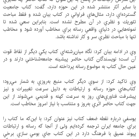
با ساير آثار منتشر شده در اين حوزه دارد، گفت: كتاب جامعيت
گسترده‌اي دارد، مثال‌هاي فراواني در كتاب بيان شده و فقط مباحث
تئوريك و نظري در آن مطرح نشده است. بنابراين سعي شده تا
نمونه‌هايي در دنياي واقعي رسانه براي مخاطب آورده شود و مخاطب
تنها با مباحث نظري سر و كار نداشته باشد.
وي در ادامه بيان كرد: نگاه ميان‌رشته‌اي كتاب يكي ديگر از نقاط قوت
آن است؛ نويسندگان كتاب حاضر پيشينه جامعه‌شناختي دارند و در
عين حال كتاب به موضوع رسانه پرداخته است.
وي تاكيد كرد: از سوي ديگر كتاب منبع به‌روزي به شمار مي‌رود؛
كتاب‌هاي حوزه رسانه و ارتباطات به دليل سرعت تغييرات و نيز
پيشرفت فناوري‌هاي روز به سرعت كهنه و قديمي مي‌شوند از اين
جهت كتاب حاضر اثري به‌روز و متناسب با نياز امروز مخاطب است.
يوسفي درباره نقطه ضعف كتاب نيز عنوان كرد: با اين‌كه ما كتاب را
براي جامعه ايران ترجمه كرده‌ايم ولی از آنجا كه رسانه و ارتباطات
پيوند عميق با فرهنگ دارد در اين كتاب جاي بومي سازي برخي