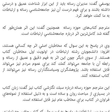
یوسفي گفت: مديران رسانه بايد از اين ابزار شناخت عميق و درستي
داشته باشند و براي فهم درست آن نيز جامعه‌شناسي رسانه و ارتباطات
به ما كمك خواهد كرد.
مترجم کتاب‌های حوزه رسانه همچنين گفت: اين اثر همان‌طور كه
گفته شد كامل‌ترين اثر درباره جامعه‌شناسي ارتباطات است.
وي در پاسخ به اين سوال كه مخاطبان اصلي اثر چه كساني هستند،
افزود: دانشجويان رشته ارتباطات در اولويت اول مخاطبان كتاب
هستند. از سوي ديگر چون اين اثر به فهم دقيق و عميق از رسانه و
رابطه آن با جامعه مي‌تواند كمك كند براي عموم مردم نيز مي‌تواند
قابل استفاده باشد. پژوهشگران وسياستگذاران رسانه نيز مي‌توانند از
كتاب استفاده كنند.
اين مترجم حوزه رسانه درباره سبك نگارشي كتاب نيز گفت: زبان كتاب
در بسياري از مباحث روان و ساده است و به دليل استفاده از نمونه‌هاي
فراوان در كتاب، براي مخاطب عام نيز قابل استفاده است.
اين مدرس ارتباطات در پاسخ به اين سوال كه كتاب حاضر چه تمايزي