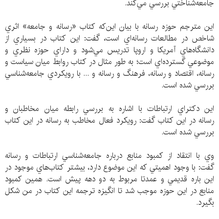
جامعه‌شناختي بررسي مي‌كند.
اين مترجم حوزه رسانه با بيان‌ اين‌كه كتاب «رسانه و جامعه» اثري
شاخص در مطالعات رسانه‌اي است، گفت: اين كتاب در بسياري از
دانشگاه‌هاي آمريكا و اروپا تدريس مي‌شود و داراي حوزه نظري و
موضوعي گسترده‌اي است؛ به طور مثال در كتاب روابط ميان سياست و
رسانه، اقتصاد و رسانه، فرهنگ و رسانه و ... با رويكردي جامعه‌شناسي
بررسي شده است.
اين دكتراي ارتباطات با اشاره به بررسي رابطه ميان مخاطبان و
رسانه در اين كتاب گفت: رويكرد فعال مخاطب به رسانه در اين كتاب
بررسي شده است.
وي با انتقاد از كمبود منابع درباره جامعه‌شناسي ارتباطات و رسانه
گفت: با وجود اهميتي كه اين موضوع دارد، بيشتر كتاب‌هاي موجود در
اين باره قديمي و عمدتا مربوط به دو دهه پیش است. همين كمبود
منابع در اين حوزه موجب شد تا انگيزه ترجمه اين كتاب در من شكل
بگيرد.