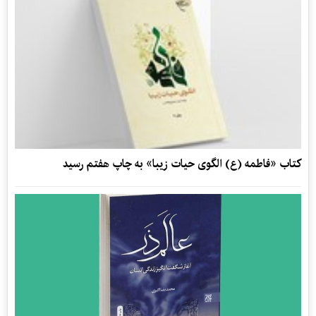
کتاب «فاطمه (ع) الگوی حیات زیبا» به چاپ هفتم رسید