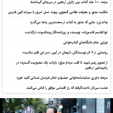
عرضه ۱۰۰۰ جلد کتاب بین زائران اربعین در مرزهای کرمانشاه
حکایت عشق و معرفت نظامی گنجوی، پیوند نسل امروز با میراث کهن فارسی
چالدران؛ جایی که عشق به کتاب از سخت‌ترین راه‌ها می‌گذرد
ابوالقاسم قاسم‌زاده، نویسنده و روزنامه‌نگار پیشکسوت درگذشت
نوزایی جام باشگاه‌های کتاب‌خوانی
رونمایی از ۶ اثر نویسندگان دلیجان در آیین «سر این قلم سلامت»
از تصویر رهبر شهید تا قلب مردم عراق؛ بازتاب یک محبوبیت گسترده در
راهپیمایی اربعین
مرحله داوری نمایشنامه‌خوانی جشنواره تئاتر خراسان شمالی کلید خورد
هشت سریال نادیده‌گرفته که راز اقتباس موفق را فاش می‌کنند