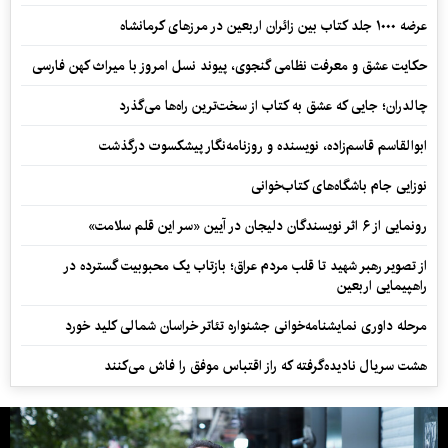
عرضه ۱۰۰۰ جلد کتاب بین زائران اربعین در مرزهای کرمانشاه
حکایت عشق و معرفت نظامی گنجوی، پیوند نسل امروز با میراث کهن فارسی
چالدران؛ جایی که عشق به کتاب از سخت‌ترین راه‌ها می‌گذرد
ابوالقاسم قاسم‌زاده، نویسنده و روزنامه‌نگار پیشکسوت درگذشت
نوزایی جام باشگاه‌های کتاب‌خوانی
رونمایی از ۶ اثر نویسندگان دلیجان در آیین «سر این قلم سلامت»
از تصویر رهبر شهید تا قلب مردم عراق؛ بازتاب یک محبوبیت گسترده در
راهپیمایی اربعین
مرحله داوری نمایشنامه‌خوانی جشنواره تئاتر خراسان شمالی کلید خورد
هشت سریال نادیده‌گرفته که راز اقتباس موفق را فاش می‌کنند