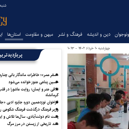
شنبه ۱۷ مرداد ۵
نوجوان
دین و اندیشه
فرهنگ و نشر
میهن و مقاومت
استان‌ها
ای
چهارشنبه ۱۰ خرداد ۱۴۰۲ - ۱۰:۱۳
پربازدیدتری
«سفرِ عمر»؛ خاطرات ماندگار بانی چناره
حسین پناهی هنوز خوانده می‌شود
تلاقی هنر و ایمان؛ روایت عاشورا در قلب
کرمانشاه
فراخوان نوزدهمین دوره جایزه ادبی «ج
وزیر فرهنگ درگذشت فرهنگ شکوهی را
پشت نام دولت‌آبادی، سال‌ها تلاش و ا
سند تاریخی از زیستن در مرز مرگ