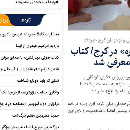
هم‌صدا با مجاهدان مشروطه
تازه‌ها
پرباز
«خاطرات کاملاً محرمانه شرمین نادری»
بازدید ابراهیم حیدری از ایبنا
ه» در کرج/ کتاب
کتاب صوتی «پدرکشی» با صدای هوتن ش
 معرفی شد
تلاش داریم شعر عاشورایی زبان حال جا
سئول مرکز فرهنگی، هنری شماره ۲ کانون پرورش فکری کودکان و
نسلی که باید دوباره شناخت
 ستاره» به مناسبت ولادت با
امام رضا(ع) خبر داد.
واکاوی جنایت مزارشریف از دریچه یک 
هادیان بیان کرد: این ویژه برنامه
برگزاری دوره آموزشی «مصاحبه در تاری
ه بیشتر اعضا با شخصیت والای این
حمید محرمیان معلم درگذشت
بزرگ‌ترین مورخ فلسفه غرب در روزگار م