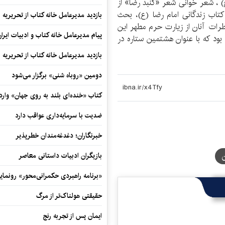
 ، شعر خوانی شعر «گنبد رضا» از
تاب زندگانی امام رضا (ع)، بحث
بازدید مدیرعامل خانه کتاب از تحریریه ای
اطرات آنان از زیارت حرم مطهر این
پیام مدیرعامل خانه کتاب و ادبیات ایرا
بود که با عنوان هشتمین ستاره در
بازدید مدیرعامل خانه کتاب از تحریریه ای
دومین «روباه شنی» برگزار می‌شود
کتاب «خنده‌ای بلند به روی جهان» وارد 
ضدیت با سرمایه‌داری عواقب دارد
خبرنگاران؛ دغدغه‌مندان خطرپذیر
بازیگران ادبیات داستانی معاصر
«برنامه راهبردی حکمرانی‌محور» رونما
حقیقتی هولناک‌تر از مرگ
ایمان پس از تجربه رنج