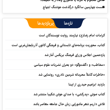
خائنی محکوم به مرگ یا مأموری وفادار به حقیقت؟
نشست چهارمین سالگرد درگذشت هوشنگ ابتهاج
تازه‌ها
پربازدیدها
کرامات امام رضا(ع) نیازمند روایت نویسندگان است
کتاب، محوریت برنامه‌های تابستانی و فرهنگی کانون آذربایجان‌غربی است
یازدهمین اجلاس وزرای فرهنگ بریکس آغاز شد
«مخاطب» و «گفت‌وگو» دو بحران نشریات علوم سیاسی
«خاطرات کاملاً محرمانه شرمین نادری» رونمایی شد
بازدید ابراهیم حیدری از ایبنا
کتاب صوتی «پدرکشی» با صدای هوتن شکیبا منتشر شد
تلاش داریم شعر عاشورایی زبان حال جامعه معاصر باشد