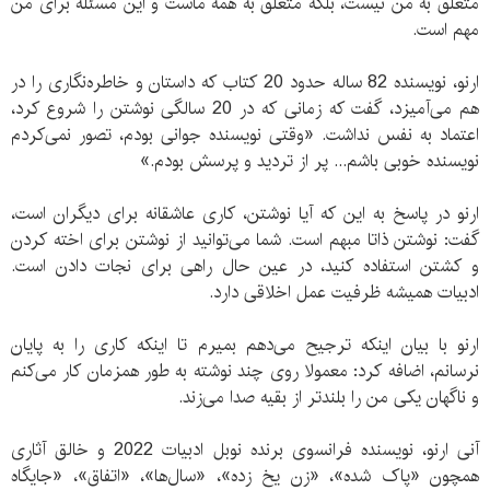
متعلق به من نیست، بلکه متعلق به همه ماست و این مسئله برای من
مهم است.
ارنو، نویسنده 82 ساله حدود 20 کتاب که داستان و خاطره‌نگاری را در
هم می‌آمیزد، گفت که زمانی که در 20 سالگی نوشتن را شروع کرد،
اعتماد به نفس نداشت. «وقتی نویسنده جوانی بودم، تصور نمی‌کردم
نویسنده خوبی باشم... پر از تردید و پرسش بودم.»
ارنو در پاسخ به این که آیا نوشتن، کاری عاشقانه برای دیگران است،
گفت: نوشتن ذاتا مبهم است. شما می‌توانید از نوشتن برای اخته کردن
و کشتن استفاده کنید، در عین حال راهی برای نجات دادن است.
ادبیات همیشه ظرفیت عمل اخلاقی دارد.
ارنو با بیان اینکه ترجیح می‌دهم بمیرم تا اینکه کاری را به پایان
نرسانم، اضافه کرد: معمولا روی چند نوشته به طور همزمان کار می‌کنم
و ناگهان یکی من را بلندتر از بقیه صدا می‌زند.
آنی ارنو، نویسنده فرانسوی برنده نوبل ادبیات 2022 و خالق آثاری
همچون «پاک شده»، «زن یخ زده»، «سال‌ها»، «اتفاق»، «جایگاه