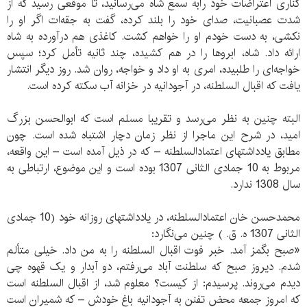
کناری اعتراضات خود رابه سمع شاه می‌رسانید، تا موقعی رسید که از
شدت عصبانیت، صدای خود را بلند کرده، گفت به جقه‌ات اگر او را
نکشی، به دست خودم او را خواهم کشت. کاغذی هم درآورده به شاه
ارائه داد. شاه، ابروها را در هم کشیده، چند ثانیه تأمل کرد؛ سپس
خواجه‌ای را طلبیده، امری به او داد و خواجه، روان شد. روز دیگر انتشار
یافت که اقبال السلطنه، در آجودانیه در خزانه آب سکته کرده است.
البته چنین به نظر می‌رسد و تقریبا مسلم است که ابوالحسن بزرگ
امید، در شرح این ماجرا از نظر زمان دچار اشتباه شده است. چون
مطابق یادداشتهای اعتمادالسلطنه – که در ذیل آمده است – این واقعه،
مربوط به 10 جمادی الثانی 1307 بوده است و این موضوع، ارتباطی به
سال 1308 ندارد.
محمدحسن خان اعتمادالسلطنه، در یادداشتهای روزانه خود (10 جمادی
الثانی 1307 ه. ق. ) چنین می‌نگارد:
«صبح بگمز آمد. خبر فوت اقبال السلطنه را به من داد. خیلی متألم
شدم. دیروز صبح که سلطنت آباد می‌رفتم، دو آبدار و یک قهوه چی
دیدم می‌روند. پرسیدم: از کیست؟ معلوم شد، از اقبال السلطنه است
که امروز جمعه محض تفنن به آجودانیه باغ خودش – که شمیران است