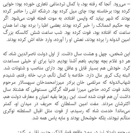
– می‌رود. آنجا که رفته بود، با کمال تردماغی ناهاری خورده بود؛ خوابی
کرده بود؛ برخاسته بود؛ چای میل کرده بود. درشکه اش را حاضر کرده
بودند که شهر بیاید که واپس افتاده، به موت فجئه فوت می‌شود. اگر
چه حکیم الممالک را خبر کرده بودند بعضی اطبا را برده بود، اما همان
ساعت که افتاده بود، فوت کرده بود. شب ساعت شش کالسکه بزرگ
امین الدوله را برده بودند، نعش او را آورده، وارد خانه اش کرده بودند.
این شخص، چهل و هشت سال داشت. از اول دولت ناصرالدین شاه، که
هر دو غلام بچه بودیم، باهم آشنا بودیم. دنیا برای او خیلی مساعدت
کرد. خودش هم بسیار قابل و عاقل بود. دارای مناصب و شئونات شد.
البته یک کرور مال دارد. خلاصه با کمال تألم، درب خانه رفتم، شنیدم
شهاب‌الدوله که مرتضی خان برادر میرزامحمدخان سپهسالار مرحوم
باشد فوت کرده، حاجی میرزا نصرالله گرگانی مستوفی که هشتاد سال
داشت آن هم فوت شده است. این روزها بقیه اعیان و معارف دولت هم،
اکثرشان مردند. مفت امین السلطان که حریف در میدان او، کمتر
می‌ماند! خدمت شاه که رسیدم، از فوت مثل اقبال السلطنه نوکری
متألم نبودند، بلکه خوشحال بودند و مایه یاس همه شد.
مرحوم بامداد نیز در مورد واقعه فوق الذکر، چنین نقل می‌کند: