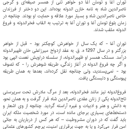
توران آغا و تومان آغا دو خواهر تنی از همسر صیغه‌ای و گرجی
ناصرالدین شاه به نامه خازن الدوله بوده‌اند. این دو دختر از فرزندان
خاص ناصرالدین شاه و بسیار مورد علاقه و حمایت او بودند. چنانچه در
زمان بلوغ تومان آغا و توران آغا به ترتیب به القاب فخرالدوله و فروغ
الدوله ملقب شدند.
توران آغا - که یک سال از خواهرش کوچکتر بود - قبل از خواهر
بزرگتر و در سال 1297 ه. ق. به عقد ازدواج میرزاعلی خان ظهیرالدوله
درآمد. مسلک همسر او ظهیرالدوله، از سلسله دراویش نعمت الهی بود
و اگر چه فروغ الدوله در آغاز زندگی، طریقه شوهرش را - که تصوف
بود - نمی‌پسندید، ولی چنانچه نقل کرده‌اند، بعدها به همان طریقه
پیوستگی و دلبستگی یافت.
فروغ‌الدوله نیز مانند فخرالدوله، بعد از مرگ مادرش تحت سرپرستی
تاج‌الدوله یکی از زنان عقدی ناصرالدین شاه قرار گرفت و به همان نحو،
به دانش و هنر و ادبیات و غیره آراسته گردید. چنانچه از وی اشعار و
دستخط‌های بسیاری برجای مانده است، در مورد شخصیت ملکه ایران
باید گفت که در دوران مشروطیت – که هر کس از درباریان به جائی
امن فرار می‌کرد و یا به جهت برقراری امنیت، پرچم کشورهای عثمانی