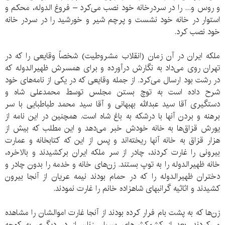
و روس و... را در سردرخانه خود نصب می‌کرد – فروغ الدوله، محکم و
استوار در خانه خود نشست و پرچم شیر و خورشید را در سردر خانه
خود نصب کرد.
ملکه ایران در آن زمان (انقلاب مشروطیت) شخصاً وقایعی را که در
تهران روی می‌داد به نگارش درآورده و برای همسرش ظهیرالدوله که
در رشت بود ارسال می‌کرد. از جمله وقایعی که در یکی از نامه‌های خود
شرح داده است به توچ بستن مجلس توسط محمدعلی شاه و
دستگیری آقا سید عبدالله بهبهانی و آقا سید محمد طباطبایی با سر
برهنه و بردن آنها با درشکه به باغ شاه است. همچنین در این نامه از
یورش قزاق‌ها به خانه خودش خبر می‌دهد و این مطلب که بیش از
هزار قزاق به خانه آنها ریخته‌اند و پس از این که کتابخانه و عمارت
بیرونی را غارت کردند، چادر از سر ملکه ایران برکشیدند و بالاخره،
خانه ظهیرالدوله را به توپ بستند. زن‌های خانه و خدمه را بدون چادر و
دختران ظهیرالدوله را که در حمام بودند نیمه عریان از آنجا بیرون
کشیدند و اثاثیه گرانبهای شاهزاده خانم را غارت نمودند.
زن‌ها که به پشت بام فرار کرده بودند از آنجا غارت اموالشان را مشاهده
می‌کردند. بعد از کشمکش‌های بسیار، زنان از در دیگری به کوچه