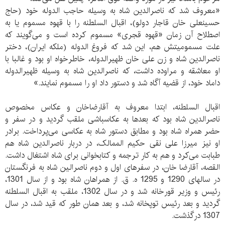
«معروف شد که ناصرالدین شاه به وسیله حاجب الدوله خود (حاج
حسینعلی خان قاجار دولو)، اقبال السلطنه را با قهوه مسموم یا به
اصطلاح آن زمان «قهوه قجری» مسموم کرده است و می‌گویند که
علت مسمومیتش هم، این شد که فروغ الدوله (ملکه ایران)، دختر
ناصرالدین شاه و زن علی خان ظهیرالدوله، خاطرخواه او بود و غالبا با
او معاشقه و مراوده داشت، که ناصرالدین شاه به وسیله ظهیرالدوله
داماد خود، از قضیه آگاه شد و دستور داد او را مسموم نمایند.»
اقبال السلطنه، ابتدا معروف به آقارضاخان و عکاس مخصوص
ناصرالدین شاه بود که بعدها به عکاسباشی ملقب گردید و در سفر و
حضر همراه شاه بود و مطابق دستور شاه به عکاسی می‌پرداخت. برادر
او نیز میرزا علی نقی حکیم الممالک، در دربار ناصرالدین شاه هم
طبابت می‌کرد و هم به کار ترجمه و کتابخوانی برای شاه اشتغال داشت.
القصه، آقارضا خان، در سفرهای اول و دوم ناصرالین شاه به فرنگستان
در سالهای 1290 و 1295 ه. ق. از همراهان شاه بود و از سال 1301،
رئیس و وزیر قورخانه شد و در سال 1302، ملقب به اقبال السلطنه
گردید و بعد رئیس توپخانه شد، و بعد همان طور که قید شد، در سال
1307 درگذشت.