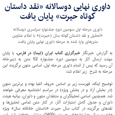
داوری نهایی دوسالانه «نقد داستان
کوتاه حیرت» پایان یافت
داوری مرحله اول سومین دوره جشنواره سراسری دوسالانه
«تحلیل و نقد داستان کوتاه سال (حیرت)» با اعلام عناوین
متن‌های وارد شده به مرحله داوری نهایی پایان یافت.
به گزارش خبرنگار
خبرگزاری کتاب ایران (ایبنا) در فارس،
با پایان
مهلت ارسال آثار به سومین دوره جشنواره 52 متن به دبیرخانه
آن رسید که پس از اتمام داوری مرحله اول، اسامی متون برگزیده این
مرحله به شرح زیر اعلام شد:
توضیح اینکه، فهرست زیر بر اساس حروف الفبا بوده و برترین متون
(در بخش آزاد و در بخش ویژه) در مراسم اختتامیه معرفی خواهند
شد. هم‌چنین اسامی تحلیلگران و منتقدان متون و داوران، بیانیه هیئت
داوران و جدول کامل امتیازات آثار، در کنار متن تمامی تحلیل‌ها و
نقدهای برگزیده در کتاب سال حیرت «داستان خلاقانه سال» ویژه
هفتمین سال جشنواره‌های حیرت (1400) منتشر خواهند شد. این