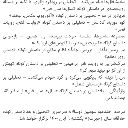
سابیشغال‌ها قیام می‌کنند – تحلیلی بر رویکرد ژانری، با تکیه بر مسئلۀ
روایت‌مندی در داستان کوتاه «سال‌ها سال قبل»
فریادی در مه – تحلیلی بر داستان کوتاه «آکواریوم، عکاس، لبخند»
کوه موریه، کادانس – تحلیلی بر داستان کوتاه «روایات فتح، روایات
فخر»
مجموعه ماجراها، سلسله حوادث پیوسته، و… همین. – بازخوانی
داستان کوتاه «کبریت بی‌خطر، یا کابوس‌های اروتیک»
مرا زمین بگذار – بررسی جایگاه نظام مکان در داستان کوتاه «دستی
روی دهانم»
مرگ‌سُرایی به روایت نادر ابراهیمی – تحلیلی بر داستان کوتاه «پیش
از آن کز تو نیاید هیچ کار»
من را دیدم که پایکوبی می‌کرد و گرد خودم می‌گشت – تحلیلی بر
داستان کوتاه «زمستان شغال»
واژگونگی – یادداشتی بر داستان کوتاه «سال‌ها سال قبل» از منظر نقد
بوم‌شناختی
مراسم اختتامیه سومین دوسالانه سراسری «تحلیل و نقد داستان کوتاه
خلاقانه سال (حیرت)» یکشنبه ۹ آبان ۱۴۰۰ برگزار خواهد شد.