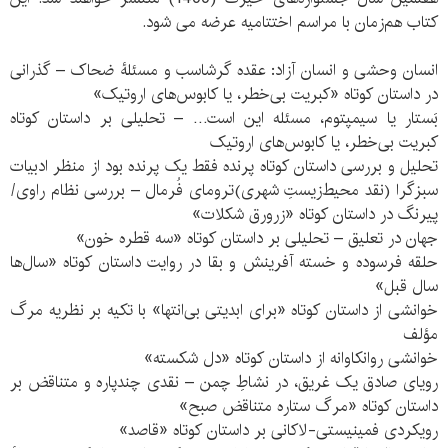
کتاب هم‌زمان با مراسم اختتامیه عرضه می شود.
انسان وحشی و انسان آزاد: عقده گرشاسب و مسئلۀ ضحاک – گذرانی
در داستان کوتاه «کبریت بی​‌خطر، یا کابوس‌‌های اروتیک»
بَستار یا سیمپتوم، مسئله این است… – تحلیلی بر داستان کوتاه
کبریت بی‌خطر، یا کابوس‌های اروتیک
تحلیل و بررسی داستان کوتاه پرنده فقط یک پرنده بود از منظر ادبیات
سبزگرا (نقد محیط‌زیستِ شهری)ترومای فُرمال – بررسی نظام راوی/
پیرنگ در داستان کوتاه «زرورق شکلات»
جهان در تعلیق – تحلیلی بر داستان کوتاه «سه قطره خون»
حلقه فرسوده و خسته آفرینش و بقا در روایت داستان کوتاه «سال‌ها
سال قبل»
خوانشی از داستان کوتاه «برای ابدیتی بی‌انتها» با تکیه بر نظریه مرگ
مؤلف
خوانشی روانکاوانه از داستان کوتاه «دل ‌شکسته»
رویای صادق یک غریق، در نشاطِ چمن – نقدی چندپاره و متناقض بر
داستان کوتاه «مرگ ستاره متناقض صبح»
رویکردی فمینیستی-لاکانی بر داستان کوتاه «قاصد»