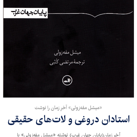
«میشل مفه‌زولی» آخرِ زمان را نوشت
استادان دروغی و لات‌های حقیقی‌
آخرِ زمان(پایان جهان غرب) نوشته «میشل مفه‌زولی» با