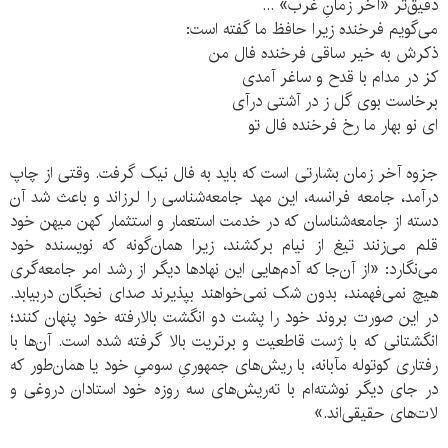
دقیق‌تر «آخر زمانِ غرب» ...
می‌گویم فرخنده زیرا حافظ ما گفته است:
ذکرش به خیر ساقی فرخنده فال من
کز در مدام با قدح و ساغر آمدی
برخاست بوی گل ز در‌ آشتی درآی
ای نو بهار ما رخ فرخنده فال تو
جزوه آخر زمان بشارتی است که باید به فال نیک گرفت. وقتی از چاپ
درآمد، جامعه فرانسه، این مهد جامعه‌شناسی را لرزاند و باعث شد آن
دسته از جامعه‌شناسان که در خدمت استعمار و استثمار کهن میهن خود
قلم می‌زنند تیغ از نیام برکشند، زیرا همان‌گونه که نویسنده خود
می‌نگارد: «از آن‌جا که آدم‌هایی این نهادها دیگر از رشد امر جامعه‌گری
هیچ نمی‌فهمند، بدون شک نمی‌خواهند بپذیرند صدای نخبگان دربیابد.
در این صورت بروند خود را پشت دو انگشت بالارفته خود پنهان کنند؛
انگشتانی که با ژست قاطعیت و برتریت بالا گرفته شده است. آن‌ها با
رفتاری کوتوله‌ مآبانه، با ریش‌های جمهوریِ سومیِ خود یا همان‌طور که
در جای دیگر نوشته‌ام با ته‌ریش‌های سه روزه خود استادان دروغی و
لات‌های حقیقی‌اند.»