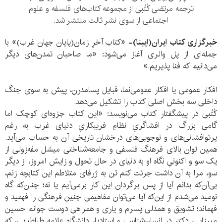
ترجمه مرتضی کُتُبی از مجموعه کتاب‌های فلسفه و علوم
اجتماعی از سوی نشر ثالث منتشر شد.
خبرگزاری کتاب ایران(ایبنا)-
«کتاب آخرِ زمان(پایان جهان غرب)» با
جمله‌ای از پل والری آغاز می‌شود: «ما صاحبان تمدن‌های دیگر
می‌دانیم که فنا پذیریم.»
افکار عمومی یا افکار عمومی‌نما، قبایل پسامدرن، پیش به سوی جنگ
داخلی سه بخش اصلی کتاب را تشکیل می‌دهد.
کُتُبی در پیشگفتار کتاب می‌نویسد: «این کتاب جزوه‌ای کوچک اما
گامی بزرگ در افشاگریِ نظامِ فریبکاریِ دنیای غرب به رغم
پرتوافشانی‌های و نوجویی‌های درخشان تاریخی آن به حساب می‌آید.
همین توان بالای فرهنگ فلسفی و جامعه‌شناختی میشل مفه‌زولی از
یک سو و اکنونیِ نگاه او به دنیای در حال تحول و زایش امروز، از دیگر
سو، مرا به آن داشت جرئت کنم تن به ژرفای متلاطم این کتابچه زنم،
بی‌آن‌که بدانم آیا از پس برگردان این کار برمی‌آیم یا نه؛ چنان‌که گاه
نومید می‌شدم از این‌که آیا می‌توان مفاهیمی چنین فرهنگی را فهمید و
فهماند؛ تشویق و همدلی پسرم و یاری و همراهی دوست جوانم حسین
میرزایی، دکتر در انسان‌شناسی و استادیار دانشگاه علامه طباطبایی، که