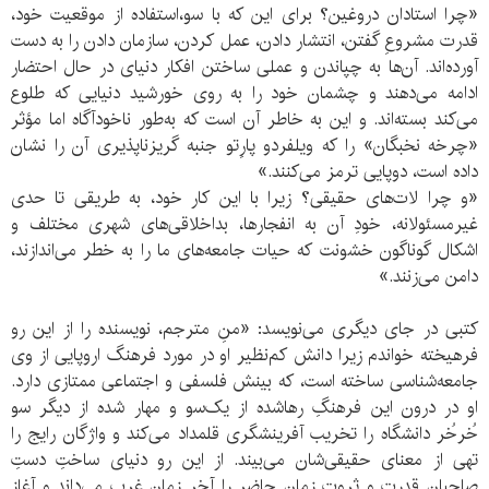
«چرا استادان دروغین؟ برای این که با سو،استفاده از موقعیت خود،
قدرت مشروعِ گفتن، انتشار دادن، عمل کردن، سازمان دادن را به دست
آورده‌اند. آن‌ها به چپاندن و عملی ساختن افکار دنیای در حال احتضار
ادامه می‌دهند و چشمان خود را به روی خورشید دنیایی که طلوع
می‌کند بسته‌اند. و این به خاطر آن است که به‌طور ناخودآگاه اما مؤثر
«چرخه نخبگان» را که ویلفردو پارِتو جنبه گریزناپذیری آن را نشان
داده است، دوپایی ترمز می‌کنند.»
«و چرا لات‌های حقیقی؟ زیرا با این کار خود، به طریقی تا حدی
غیرمسئولانه، خودِ آن به انفجارها، بداخلاقی‌های شهری مختلف و
اشکال گوناگون خشونت که حیات جامعه‌های ما را به خطر می‌اندازند،
دامن می‌زنند.»
کتبی در جای دیگری می‌نویسد: «منِ مترجم، نویسنده را از این رو
فرهیخته خواندم زیرا دانش کم‌نظیر او در مورد فرهنگ اروپایی از وی
جامعه‌شناسی ساخته است، که بینش فلسفی و اجتماعی ممتازی دارد.
او در درون این فرهنگِ رهاشده از یک‌سو و مهار شده از دیگر سو
خُرخُر دانشگاه را تخریب آفرینشگری قلمداد می‌کند و واژگان رایج را
تهی از معنای حقیقی‌شان می‌بیند. از این رو دنیای ساختِ دستِ
صاحبان قدرت و ثروتِ زمان حاضر را آخر زمان غرب می‌داند و آغاز