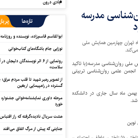
آبادی درون
‌شناسی مدرسه
تازه‌ها
پرباز
د
ابوالقاسم قاسم‌زاده، نویسنده و روزنا
اه تهران چهارمین همایش ملی
نوزایی جام باشگاه‌های کتاب‌خوانی
می‌کند.
رونمایی از ۶ اثر نویسندگان دلیجان
 ملی روان‌شناسی مدرسه(با تاکید
سلامت»
انجمن علمی روان‌شناسی تربیتی
از تصویر رهبر شهید تا قلب مردم عراق؛
گسترده در راهپیمایی اربعین
ن همایش با همکاری دانشگاه تهران روز شنبه 28 بهمن ماه سال جاری در دانشکده
مرحله داوری نمایشنامه‌خوانی جشنواره 
شد.
خورد
هشت سریال نادیده‌گرفته که راز اقتباس
 نوین
جنایتی که پیش از مرگ اتفاق می‌افتد
اختی (شناختی، عاطفی، اجتماعی،