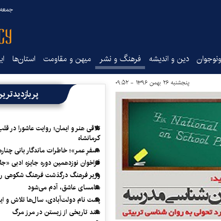
جمعه ۱۶ مرداد ۰۵
نوجوان
دین و اندیشه
فرهنگ و نشر
میهن و مقاومت
استان‌ها
ای
پنجشنبه ۲۶ بهمن ۱۳۹۶ - ۰۹:۵۲
پربازدیدتری
تلاقی هنر و ایمان؛ روایت عاشورا در قلب
کرمانشاه
«سفرِ عمر»؛ خاطرات ماندگار بانی چناره
فراخوان نوزدهمین دوره جایزه ادبی «ج
وزیر فرهنگ درگذشت فرهنگ شکوهی را
سامسای عاشق، آدم می‌شود
پشت نام دولت‌آبادی، سال‌ها تلاش و ا
سند تاریخی از زیستن در مرز مرگ