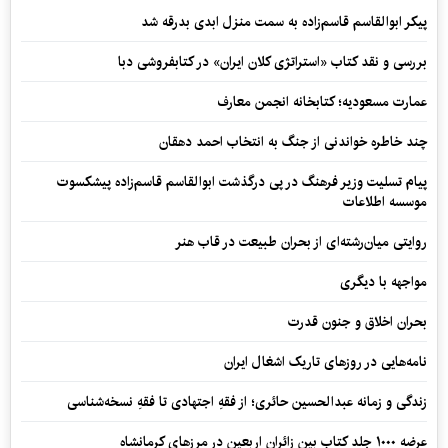
پیکر ابوالقاسم قاسم‌زاده به سمت منزل ابدی بدرقه شد
بررسی و نقد کتاب «استراتژی کلان ایران» در کتابفروشی دبا
عمارت مسعودیه؛ کتابخانه انجمن معارف
چند خاطره خواندنی از جنگ به انتخاب احمد دهقان
پیام تسلیت وزیر فرهنگ در پی درگذشت ابوالقاسم قاسم‌زاده پیشکسوت
موسسه اطلاعات
روایتی میان‌رشته‌ای از بحران طبیعت در قاب هنر
مواجهه با دیگری
بحران اخلاق و جنون قدرت
نامه‌هایی در روزهای تاریک اشغال ایران
زندگی و زمانه عبدالحسین حائری؛ از فقهِ اجتهادی تا فقهِ نسخه‌شناسی
عرضه ۱۰۰۰ جلد کتاب بین زائران اربعین در مرزهای کرمانشاه