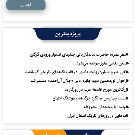
ارسال
پربازدیدترین
«سفرِ عمر»؛ خاطرات ماندگار بانی چنارهای استوار ورودی گرگان
حسین پناهی هنوز خوانده می‌شود
تلاقی هنر و ایمان؛ روایت عاشورا در قلب تکیه‌های تاریخی کرمانشاه
فراخوان نوزدهمین دوره جایزه ادبی «جلال آل‌احمد» منتشر شد
بزرگ‌ترین مورخ فلسفه غرب در روزگار ما
نشست چهارمین سالگرد درگذشت هوشنگ ابتهاج
هم‌صدا با مجاهدان مشروطه
نامه‌هایی در روزهای تاریک اشغال ایران