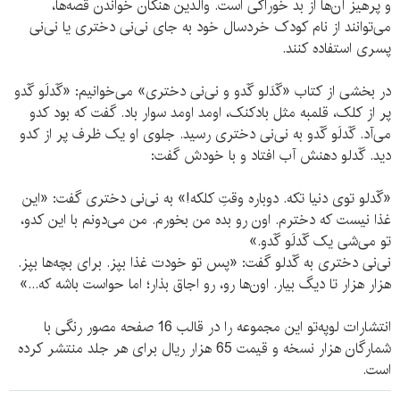
و پرهیز آن‌ها از بد خوراکی است. والدین هنگان خواندن قصه‌ها،
می‌توانند از نام کودک خردسال خود به جای نی‌نی دختری یا نی‌نی
پسری استفاده کنند.
در بخشی از کتاب «گَدَلو گَدو و نی‌نی دختری» می‌خوانیم: «گَدلَو گَدو
پر از کلک، قلمبه مثل بادکنک، اومد اومد سوار باد. گفت که بود کدو
می‌آد. گَدلَو گَدو به نی‌نی دختری رسید. جلوی او یک ظرف پر از کدو
دید. گَدلو دهنش آب افتاد و با خودش گفت:
«گَدلو توی دنیا تکه. دوباره وقتِ کلکه!» به نی‌نی دختری گفت: «این
غذا نیست که دخترم. اون رو بده من بخورم. من می‌دونم با این کدو،
تو می‌شی یک گَدلَو گَدو.»
نی‌نی دختری به گَدلو گفت: «پس تو خودت غذا بپز. برای بچه‌ها بپز.
هزار هزار تا دیگ بیار. اون‌ها رو، رو اجاق بذار؛ اما حواست باشه که...»
انتشارات لوپه‌تو این مجموعه را در قالب 16 صفحه مصور رنگی با
شمارگان هزار نسخه و قیمت 65 هزار ریال برای هر جلد منتشر کرده
است.