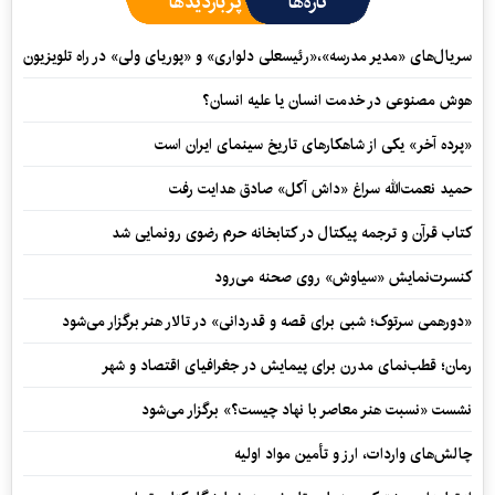
تازه‌ها
پربازدیدها
سریال‌های «مدیر مدرسه»،«رئیسعلی دلواری» و «پوریای ولی» در راه تلویزیون
هوش مصنوعی در خدمت انسان یا علیه انسان؟
«پرده آخر» یکی از شاهکارهای تاریخ سینمای ایران است
حمید نعمت‌‏الله سراغ «داش آکل» صادق هدایت رفت
کتاب قرآن و ترجمه پیکتال در کتابخانه حرم رضوی رونمایی شد
کنسرت‌نمایش «سیاوش» روی صحنه می‌رود
«دورهمی سرتوک؛ شبی برای قصه و قدردانی» در تالار هنر برگزار می‌شود
رمان؛ قطب‌نمای مدرن برای پیمایش در جغرافیای اقتصاد و شهر
نشست «نسبت هنر معاصر با نهاد چیست؟» برگزار می‌شود
چالش‌های واردات، ارز و تأمین مواد اولیه