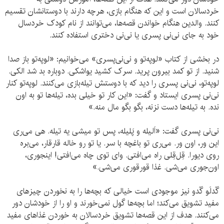
خردسالان است و این که هنگام بازی، هرچه دارند با دوستانشان تقسیم
کنند. والدین هنگام خواندن قصه‌ها، می‌توانند از نام کودک خردسال
خود به جای نی‌نی پسری یا نی‌نی دختری استفاده کنند.
در بخشی از کتاب «لوپه‌تو و نی‌نی‌پسری» می‌خوانیم: «لوپه‌تو باز صدا
شنید. از تو کمد بیرون پرید. سرک کشید یواشکی. دوباره بد شد الکی.
لوپه‌تو، نی‌نی پسری را دید که با دوستش تیله‌بازی می‌کنند. لوپه‌تو کنار
نی‌نی پسری ایستاد و گفت: «این کار تو خیلی بده، تیله‌ها تو به اون
نده. به تیله‌ها دست نزنه، بگو بگو مال منه.»
نی‌نی پسری گفت: «اَلیله و پَلیله، پس تو میشی یه تیله. هی می‌ری
این ور، اون ور. می‌ری تو باغچه با سر. یا تو رو خاله قارقار، می‌بره
روی دیورا. قِل‌قِلی راه می‌افتی. وای توی چاه می‌افتی! اینجوری،
اون‌جوری می‌شی. غذا قورقوری می‌شی.»
گَدلَو گَدو نیز موجودی است خیالی که بچه‌ها را به نخوردن چیزهای
مفید تشویق می‌کند؛ اما بچه‌ها گول نمی‌خورند و او را از خودشان دور
می‌کنند. هدف از این قصه‌ها تشویق خردسالان به خوردن غذاهای مفید