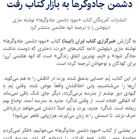
​دشمن جادوگرها به بازار کتاب رفت
انتشارات آفرینگان کتاب «موو؛ دشمن جادوگرها» نوشته ماری
دپلوشن را با ترجمه الهه هاشمی منتشر کرد.
به گزارش
خبرگزاری کتاب ایران (ایبنا)
کتاب «موو؛ دشمن جادوگرها»
نوشته ماری دپلوشن ادامه کتاب‌های «ورت، دختری که دوست نداشت
جادگر شود» و «پُم، بهترین اتفاق زندگی» است که الهه هاشمی آن‌را
برای کودکان و نوجوانان ترجمه کرده است.
در این کتاب، پُم حسابی بدعنق شده، ورت در اتاقش را به هم می‌کوبد.
آن‌ها را می‌شناسیم، ولی اخلاقشان واقعاً عوض شده. وقتی پُم با
کبودی دور چشم از مدرسه برمی‌گردد، دیگر جای شک باقی نمی‌ماند
که اتفاقی افتاده است. از وقتی شاگرد جدید به مدرسه آمده، اوضاع بهم
ریخته است. شاگرد جدید، ورت و پُم اصلاً دلشان نمی‌خواهد درباره‌‌اش
حرف بزنند. تا اسمش را به زبان می‌آورند، هزارپایی ظاهر می‌شود!
در بخشی از کتاب «موو؛ دشمن جادوگرها» می‌خوانیم: «فکر نمی‌کردم
موضوع مهمی باشد. همه افرادی را دیده‌ایم که توی مدرسه اذیت