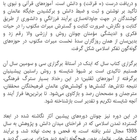
و دریافت درست (= قرائت) و دانش است. آموزه‌های قرآنی و نبوی با
تأکید بر نوشتن و ثبت و ضبط دانش و برکشیدن جایگاه عالمان و
کوشندگان در جهت جاودانه‌سازی برآیند فرزانگي و دانشوری از طریق
کتابت و نگارش، ضرورت کتابت و گسترش میراث مکتوب را در حیات
فکری و اندیشگی مؤمنان چونان روش و ارزشی والا رقم زد و
بدین‌سان از همان روزگاران سدۀ نخست میراث مکتوب در حوزه‌های
گونه‌گون تفکر اسلامی شکل گرفت.
برگزاری کتاب سال که اینک در آستانۀ برگزاری سی و سومین سال آن
هستیم تاکیدی است بر شیوۀ شایسته و روش راستین پیشینیان
برگرفته از آموزه‌های ثقلین؛ در این رخداد بسیار سترگ فرهنگی،
نتیجه تلاش‌ها، کشش‌ها و کوشش‌هایِ عالمان فرهیختگان محققان،
مترجمان و مصححان رصد و بازکاوی می‌شود. تا برترین‌ها فراز آیند و
آنچه شایسته تکریم و تقدیر است بازشناخته شود.
در این دوره نیز چونان دوره‌های پیشین آثار نگاشته شده در ابعاد
گسترده تمدن اسلامی که در فراخنای میدان دانش و پژوهش به سال
1393 مجال نشر یافته است، به فحص و بحث نهاده شد، و برآیند
کوشش‌هایی عالمان بدون هیچ‌گونه زاویه دید ويژه‌‌ای بررسی گردید و