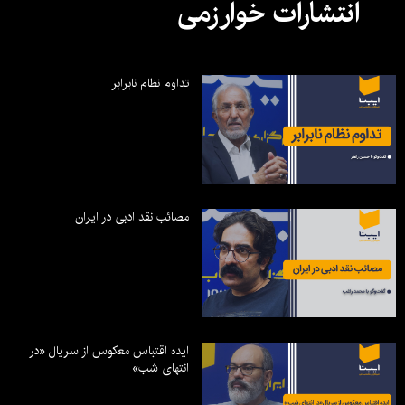
انتشارات خوارزمی
تداوم نظام نابرابر
مصائب نقد ادبی در ایران
ایده اقتباس معکوس از سریال «در
انتهای شب»