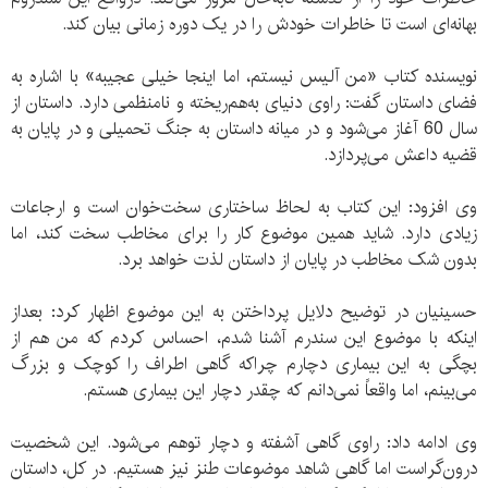
بهانه‌ای است تا خاطرات خودش را در یک دوره زمانی بیان کند.
نویسنده کتاب «من آلیس نیستم، اما اینجا خیلی عجیبه» با اشاره به
فضای داستان گفت: راوی دنیای به‌هم‌ریخته و نامنظمی دارد. داستان از
سال 60 آغاز می‌شود و در میانه داستان به جنگ تحمیلی و در پایان به
قضیه داعش می‌پردازد.
وی افزود: این کتاب به لحاظ ساختاری سخت‌خوان است و ارجاعات
زیادی دارد. شاید همین موضوع کار را برای مخاطب سخت کند، اما
بدون شک مخاطب در پایان از داستان لذت خواهد برد.
حسینیان در توضیح دلایل پرداختن به این موضوع اظهار کرد: بعداز
اینکه با موضوع این سندرم آشنا شدم، احساس کردم که من هم از
بچگی به این بیماری دچارم چراکه گاهی اطراف را کوچک و بزرگ
می‌بینم، اما واقعاً نمی‌دانم که چقدر دچار این بیماری هستم.
وی ادامه داد: راوی گاهی آشفته و دچار توهم می‌شود. این شخصیت
درون‌گراست اما گاهی شاهد موضوعات طنز نیز هستیم. در کل، داستان