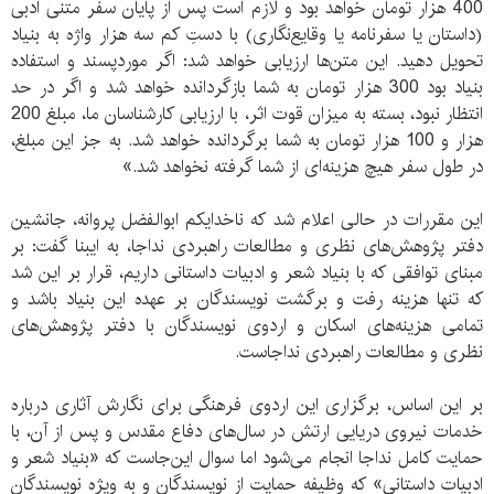
400 هزار تومان خواهد بود و لازم است پس از پایان سفر متنی ادبی
(داستان یا سفرنامه یا وقایع‌نگاری) با دستِ کم سه هزار واژه به بنیاد
تحویل دهید. این متن‌ها ارزیابی خواهد شد: اگر موردپسند و استفاده‌
بنیاد بود 300 هزار تومان به شما بازگردانده خواهد شد و اگر در حد
انتظار نبود، بسته به میزان قوت اثر، با ارزیابی کارشناسان ما، مبلغ 200
هزار و 100 هزار تومان به شما برگردانده خواهد شد. به جز این مبلغ،
در طول سفر هیچ هزینه‌ای از شما گرفته نخواهد شد.»
این مقررات در حالی اعلام شد که ناخدایکم ابوالفضل پروانه، جانشین
دفتر پژوهش‌های نظری و مطالعات راهبردی نداجا، به ایبنا گفت: بر
مبنای توافقی که با بنیاد شعر و ادبیات داستانی داریم، قرار بر این شد
که تنها هزینه رفت‌ و برگشت نویسندگان بر عهده این بنیاد باشد و
تمامی هزینه‌های اسکان و اردوی نویسندگان با دفتر پژوهش‌های
نظری و مطالعات راهبردی نداجاست.
بر این اساس، برگزاری این اردوی فرهنگی برای نگارش آثاری درباره
خدمات نیروی دریایی ارتش در سال‌های دفاع مقدس و پس از آن، با
حمایت کامل نداجا انجام می‌شود اما سوال این‌جاست که «بنیاد شعر و
ادبیات داستانی» که وظیفه‌ حمایت از نویسندگان و به ویژه نویسندگان