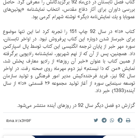
کتاب فصل تابستان در دی‌ماه 92 برگزیدگانش را معرفی کرد. حاصل
بررسی داوران برای آثار دفاع مقدس، انتخاب نمايشنامه «پوتين‌های
عموبابا و يك نمايش‌نامه ديگر» نوشته شهرام كرمی بود.
کتاب «دا» در سال 92 چاپ 151 را تجربه کرد اما این تنها موضوع
برای خبرساز شدن دوباره این کتاب پرفروش نبود. در اواخر تابستان،
سوره مهر خبر از پایان ترجمه انگلیسی این کتاب توسط پال اسپارکمن
داد. همچنین، پس از آن که از نهم شهریور، نمایشنامه رادیویی برگرفته
از همین کتاب با عنوان «خبر آن روز‌ها» از رادیو معارف پخش شد،
نمایش «من كه دا نیستم» نیز دوم مهرماه روی صحنه رفت. در اواخر
سال 92 نیز، فرید فرخنده‌کیش مدیر امور فرهنگی و تولید سازمان
توسعه سینمایی سوره از آغاز تولید مجموعه ۲۶ قسمتی «دا» از سال
آینده(1393) خبر داد.
گزارش دو فصل دیگر سال 92 در روز‌های آینده منتشر می‌شود.