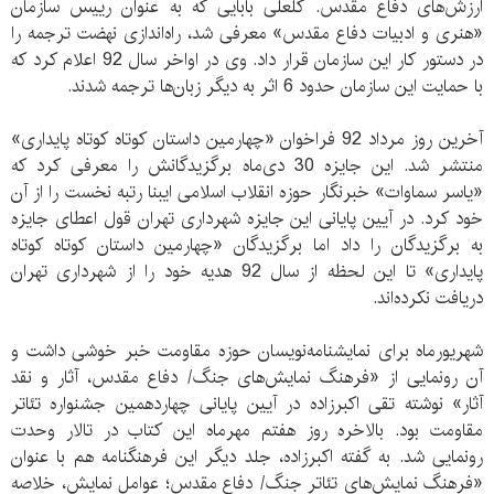
ارزش‌های دفاع مقدس. گلعلی بابایی که به عنوان رییس سازمان
«هنری و ادبیات دفاع مقدس» معرفی شد، راه‌اندازی نهضت ترجمه را
در دستور کار این سازمان قرار داد. وی در اواخر سال 92 اعلام کرد که
با حمایت این سازمان حدود 6 اثر به دیگر زبان‌ها ترجمه شدند.
آخرین روز مرداد 92 فراخوان «چهارمین داستان کوتاه کوتاه پایداری»
منتشر شد. این جایزه 30 دی‌ماه برگزیدگانش را معرفی کرد که
«یاسر سماوات» خبرنگار حوزه انقلاب اسلامی ایبنا رتبه نخست را از آن
خود کرد. در آیین پایانی این جایزه شهرداری تهران قول اعطای جایزه
به برگزیدگان را داد اما برگزیدگان «چهارمین داستان کوتاه کوتاه
پایداری» تا این لحظه از سال 92 هدیه خود را از شهرداری تهران
دریافت نکرده‌اند.
شهریورماه برای نمایشنامه‌نویسان حوزه مقاومت خبر خوشی داشت و
آن رونمایی از «فرهنگ نمایش‌های جنگ/ دفاع مقدس، آثار و نقد
آثار» نوشته تقی اکبرزاده در آیین پایانی چهاردهمین جشنواره تئاتر
مقاومت بود. بالاخره روز هفتم مهرماه این کتاب در تالار وحدت
رونمایی شد. به گفته اکبرزاده، جلد دیگر این فرهنگنامه هم با عنوان
«فرهنگ نمایش‌های تئاتر جنگ/ دفاع مقدس؛ عوامل نمایش، خلاصه