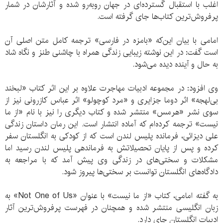
اغلب با استقبال گسترده‌ای در جهان روبه‌رو شده و آثارشان در شمار
پرفروش‌ترین کتاب‌ها جای گرفته است.
امامی با بیان این‌که «بامزه در فارسی» ترجمه کامل متن اصلی آن
است گفت: در این نوشته زیبایی زندگی همراه با چاشنی طنز و نگاه شاد
به حال و آینده دیده می‌شود.
وی افزود: در مجموعه ادبیات مهاجرت علاوه بر این اثر کتاب «لبخند
بی‌لهجه» اثر دوما جزایری و «مرد کوچولو» اثر عباس کازرونی نیز از
سوی نشر «هرمس» منتشر شده و کتاب دیگری را نیز با نام «از ما
نیست» ترجمه کرده‌ام که آماده انتشار است. این رمان داستان زندگی
علی دیزائی، فرمانده پلیس لندن است که از کودکی به انگلستان سفر
کرده و پس از پایان تحصیلاتش به فرماندهی پلیس لندن رسید اما
مشکلات و سختی‌های در زندگی وی پیش آمد که با مراجعه به
دادگاه‌های انگلستان توانست بر سختی‌ها پیروز شود.
به گفته امامی، کتاب «از ما نیست» با عنوان «Not One of Us» به
زبان انگلیسی منتشر شده و همچنان در فهرست پرفروش‌ترین آثار
ادبیات انگلستان جای دارد.