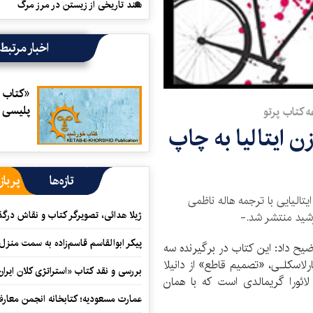
سند تاریخی از زیستن در مرز مرگ
اخبار مرتبط
«کتاب خ
پلیسی و
ه کتاب پرتو
ن ایتالیا به چاپ
تازه‌ها
پرباز
یتالیایی با ترجمه هاله ناظمی
ژیلا هدائی، تصویرگر کتاب و نقاش در
رشید منتشر شد.-
پیکر ابوالقاسم قاسم‌زاده به سمت منزل
وضیح داد: این کتاب در برگیرنده سه
ارلاسکلـی، «تصمیم قاطع» از دانیلا
بررسی و نقد کتاب «استراتژی کلان ایران
ائورا گریمالدی است که با همان
عمارت مسعودیه؛ کتابخانه انجمن معار