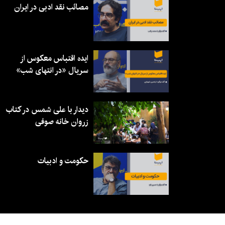
مصائب نقد ادبی در ایران
ایده اقتباس معکوس از
سریال «در انتهای شب»
دیدار با علی شمس در کتاب
زروان خانه صوفی
حکومت و ادبیات