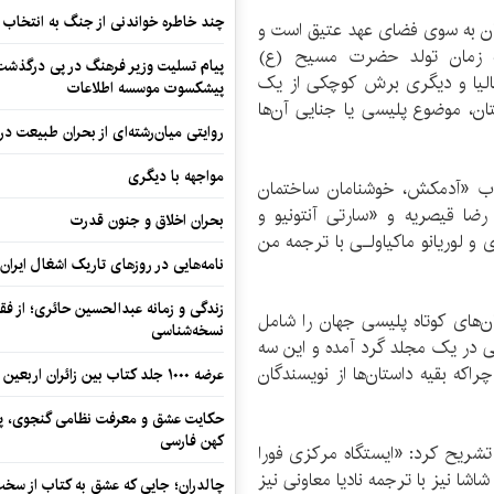
چند خاطره خواندنی از جنگ به انتخاب 
ان به سوی فضای عهد عتیق است و
ه زمان تولد حضرت مسیح (ع)
پیام تسلیت وزیر فرهنگ در پی درگذشت ا
ایتالیا و دیگری برش کوچکی از یک
پیشکسوت موسسه اطلاعات
ن، موضوع پلیسی یا جنایی آن‌ها
روایتی میان‌رشته‌ای از بحران طبیعت در
مواجهه با دیگری
تاب «آدمکش، خوشنامان ساختمان
جمه رضا قیصریه و «سارتی آنتونیو و
بحران اخلاق و جنون قدرت
ی و لوریانو ماکیاولـی با ترجمه من
نامه‌هایی در روزهای تاریک اشغال ایران
زندگی و زمانه عبدالحسین حائری؛ از فقهِ
ن‌های کوتاه پلیسی جهان را شامل
نسخه‌شناسی
ی در یک مجلد گرد آمده‌ و این سه
راکه بقیه داستان‌ها از نویسندگان
عرضه ۱۰۰۰ جلد کتاب بین زائران اربعین در مرزهای کرمانشاه
حکایت عشق و معرفت نظامی گنجوی، پیو
کهن فارسی
 تشریح کرد: «ایستگاه مرکزی فورا
اشا نیز با ترجمه نادیا معاونی نیز
چالدران؛ جایی که عشق به کتاب از سخت‌ت