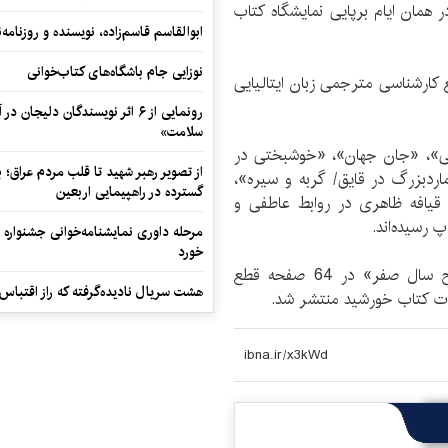
همان ایام برپایی نمایشگاه کتاب
ابوالقاسم قاسم‌زاده، نویسنده و روزنا
نوزایی جام باشگاه‌های کتاب‌خوانی
لتحصیل مقطع کارشناسی مترجمی زبان ایتالیایی
رونمایی از ۶ اثر نویسندگان دلیجان
سلامت»
ایی»، «جان جهان»، «خوشبختی در
از تصویر رهبر شهید تا قلب مردم عراق؛
ردبزرگ در قایق/ گربه و سیره»،
گسترده در راهپیمایی اربعین
قیافه ظاهری در روابط عاطفی و
 رسیده‌اند.
مرحله داوری نمایشنامه‌خوانی جشنواره 
خورد
کتاب «افساری بر گردن/ تصمیم قاطع/ میلاد مسیح سال صفر» در 64 صفحه قطع
هشت سریال نادیده‌گرفته که راز اقتباس