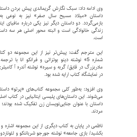
وی ادامه داد: سبک نگارش گریمالدی پیش بردن داست
داستان «میلاد مسیح سال صفر» نیز به نوعی ب
بازمی‌گردد. دو داستان دیگر نیز یکی درباره مافیای 
زندگی خانوادگی است و البته محور اصلی هر سه داستا
است.
این مترجم گفت: پیش‌تر نیز از این مجموعه دو ک
شماره 5» نوشته دینو بوتزاتی و فرانکو انا با تر
مادربزرگ در قایق/ گربه و سیره» نوشته آندره ‏آ کامیلر
در نمایشگاه کتاب ارایه شده بود.
وی افزود: به‌طور کلی مجموعه کتاب‌های «پرتو» داستا
می‌شوند. این داستان‌های پلیسی ایتالیایی در کتاب اصل
داستان با عنوان جنایی‌نویسان زن تفکیک شده‌ بودند؛ چ
مردند.
ناظمی در پایان به کتاب دیگری از این مجموعه اشاره و
بکشید/ بازی جامعه» نوشته جورجو شرباننکو و لئوناردو ش