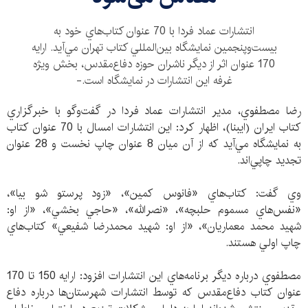
انتشارات عماد فردا با 70 عنوان كتاب‌هاي خود به
بيست‌وپنجمين نمايشگاه بين‌المللي كتاب تهران مي‌آيد. ارايه
170 عنوان اثر از ديگر ناشران حوزه دفاع‌مقدس، بخش ويژه
غرفه اين انتشارات در نمايشگاه است.-
رضا مصطفوي، مدير انتشارات عماد فردا در گفت‌وگو با خبرگزاري
كتاب ايران (ايبنا)، اظهار كرد: اين انتشارات امسال با 70 عنوان كتاب
به نمايشگاه مي‌آيد كه از آن ميان 8 عنوان چاپ نخست و 28 عنوان
تجديد چاپي‌اند.
وي گفت: كتاب‌هاي «فانوس كمين»، «زود پرستو شو بيا»،
«نفس‌هاي مسموم حلبچه»، «نصرالله»، «حاجي بخشي»، «از او:
شهيد محمد معماريان»، «از او: شهيد محمدرضا شفيعي» كتاب‌هاي
چاپ اولي هستند.
مصطفوي درباره ديگر برنامه‌هاي اين انتشارات افزود: ارايه 150 تا 170
عنوان كتاب دفاع‌مقدس كه توسط انتشارات شهرستان‌ها درباره دفاع