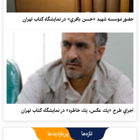
حضور موسسه شهيد «حسن باقري» در نمايشگاه کتاب تهران
اجراي طرح «يك‌ عكس، يك خاطره» در نمايشگاه كتاب تهران
تازه‌ها
پربازدیدها