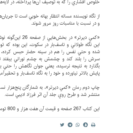
خلوص اقشاري را كه به توصيف آن‌ها پرداخته، در لايه‌
از نگاه نويسنده مساله انتظار بهانه خوبي است تا جريان
و در نسبت با مناسبات روز مرور شوند.
«كمي ديرتر» در بخش‌ها
اين نگاه طولاني و تاسف‌بار در سكوت، اين بوده كه توج
شده و حتي نفس را هم در سينه حضار حبس كرده، ا
سرش را بلند كند و چشمش به چشم نوراني بيفتد تا ا
بگذارد به نتيجه نرسيده، ‌يعني جوان نگاهش را حتي 
پايش بالاتر نياورده و خود را به نگاه تاسف‌بار و تحقيرآ
چاپ دوم رمان «كمي ديرتر»، به شمارگان پنج‌هزار نس
منتشر شد و طرح روي جلد آن اثر فرزاد اديبي است.
اين كتاب 267 صفحه و قيمت آن هفت هزار و 800 تومان است.