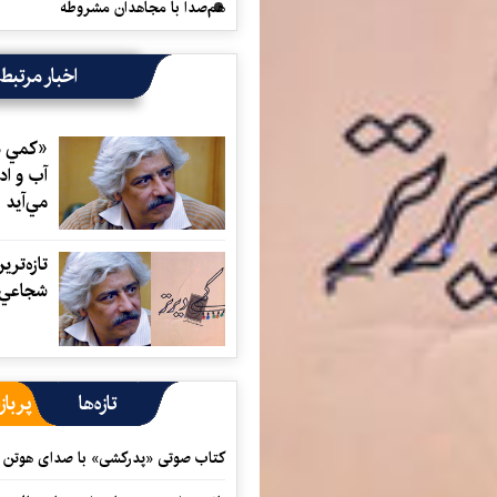
هم‌صدا با مجاهدان مشروطه
اخبار مرتبط
«كمي د
آب و اد
مي‌آيد
تازه‌تر
شجاعي 
تازه‌ها
پرباز
کتاب صوتی «پدرکشی» با صدای هوتن ش