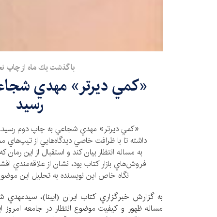
با گذشت يك ماه از چاپ 
«كمي ديرتر» مهدي شجاع
رسيد
«كمي ديرتر» مهدي شجاعي به چاپ دوم رسيد.
داشته تا با ظرافت خاصي ديدگاه‌هايي از تيپ‌هاي 
به مساله انتظار بيان كند و استقبال از اين رمان 
فروش‌هاي بازار كتاب بود، نشان از علاقه‌مندي اقشا
نگاه خاص اين نويسنده به تحليل اين موضوع 
به گزارش خبرگزاري كتاب ايران (ايبنا)، سيدمهدي شجا
مساله ظهور و كيفيت موضوع انتظار در جامعه امروز اي