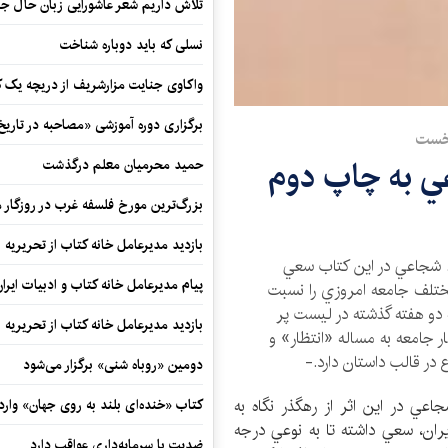
تلاش داریم شعر عاشورایی زبان حال جا
نسلی که باید دوباره شناخت
واکاوی جنایت مزارشریف از دریچه یک 
برگزاری دوره آموزشی «مصاحبه در تاری
نخست
ي به چاپ دوم
حمید محرمیان معلم درگذشت
بزرگ‌ترین مورخ فلسفه غرب در روزگار م
بازدید مدیرعامل خانه کتاب از تحریریه ای
 شجاعي در اين كتاب سعي
پیام مدیرعامل خانه کتاب و ادبیات ایرا
مختلف جامعه امروزي را نسبت
كه دو هفته گذشته در ليست پر
بازدید مدیرعامل خانه کتاب از تحریریه ای
ر جامعه به مساله «انتظار» و
در قالب داستان دارد.-
دومین «روباه شنی» برگزار می‌شود
عي در اين اثر از رهگذر نگاه به
کتاب «خنده‌ای بلند به روی جهان» وارد 
ران،‌ سعي داشته تا به نوعي درجه
ضدیت با سرمایه‌داری عواقب دارد