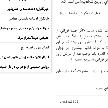
هاي زيرين شخصيتشان افشا كند.
خبرنگاران؛ دغدغه‌مندان خطرپذیر
‌هاي متفاوت تفكر در جامعه امروزي
بازیگران ادبیات داستانی معاصر
«برنامه راهبردی حکمرانی‌محور» رونما
يي از صفحه 26 اين‌گونه نوشته شده است: «اگر قصد نوراني از
ه بيشتر حضار را برانگيزد، ‌موفق
حقیقتی هولناک‌تر از مرگ
ما اگر قصدش اين بوده كه جوان
و بتواند تاثير بيشتري بر جوان
ایمان پس از تجربه رنج
به اندازه يك وجب هم از فرش زير
قارقار کلاغ؛ حادثه زیبای تغییر فصل در 
ميز نوراني نسپرده است...»
روایتی صمیمی از نوجوانی در دل طبیع
خه از سوي انتشارات كتاب نيستان