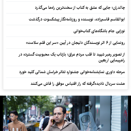
چالدران؛ جایی که عشق به کتاب از سخت‌ترین راه‌ها می‌گذرد
ابوالقاسم قاسم‌زاده، نویسنده و روزنامه‌نگار پیشکسوت درگذشت
نوزایی جام باشگاه‌های کتاب‌خوانی
رونمایی از ۶ اثر نویسندگان دلیجان در آیین «سر این قلم سلامت»
از تصویر رهبر شهید تا قلب مردم عراق؛ بازتاب یک محبوبیت گسترده در
راهپیمایی اربعین
مرحله داوری نمایشنامه‌خوانی جشنواره تئاتر خراسان شمالی کلید خورد
هشت سریال نادیده‌گرفته که راز اقتباس موفق را فاش می‌کنند