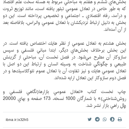
بخش‌هاي ششم و هفتم به مباحثي مربوط به هسته سخت علم اقتصاد
كه به طور خاص در تعادل عمومي تبلور يافته است، مانند توزيع ثروت
و درآمد، رفاه اقتصادي ـ اجتماعي و تخصيص پرداخته است. اين دو
بخش به دليل ارتباط نزديكشان با تعادل عمومي والراس، بلافاصله بعد
از آن آمده‌اند.
بخش هشتم به تعادل عمومي از نظر هايك اختصاص يافته است. در
اين بخش برخلاف بخش‌هاي ديگر، ابتدا مباني فلسفي و سپس
سازوكار آن مطرح مي‌شود. در فصل نخست آن، مباحثي از گزينش
طبيعي و چگونگي شناخت به وسيله انسان و ارتباط اين دو اصل با
تعادل عمومي هايك و نيز تفاوت آن با تعادل عموم نئوكلاسيك‌ها و در
فصل دوم سازوكار اين تعادل ارايه شده‌اند.
چاپ نخست كتاب «تعادل عمومي بازارها(نگاهي فلسفي و
روش‌شناختي)» با شمارگان 1000 نسخه، 173 صفحه و بهاي 20000
ريال راهي بازار نشر شد.