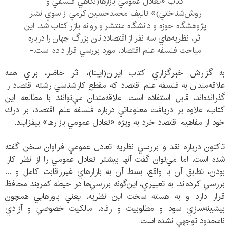
كتاب «تعادل عمومي بازارها(نگاهي فلسفي و
روش‌شناختي)» تاليف محمد‌حسين كرمي از سوي نشر
پژوهشگاه حوزه و دانشگاه منتشر و روانه بازار كتاب شد. اين
اثر، نظريه‌هاي سه نفر از اقتصاددانان بزرگ جهان را درباره
مباحث فلسفه علم اقتصاد، مورد بررسي قرار داده است.-
به گزارش خبرگزاري كتاب ايران(ايبنا)، اثر حاضر، براي همه
علاقه‌مندان به فلسفه علم اقتصاد كه مقطع كارشناسي رشته اقتصاد را
گذرانده‌اند، قابل استفاده است. علاقه‌مندان مي‌توانند با مطالعه اين
كتاب، علاوه بر دريافت معلوماتي درباره فلسفه علم اقتصاد، بر درك
خود از مفاهيم اقتصاد خرد به ويژه «تعادل عمومي بازارها» بيفزايند.
تاكنون درباره نقد و بررسي نظريه تعادل عمومي فراوان سخن گفته
شده است، اما مي‌توان گفت آنها بيشتر تعادل عمومي را از نظر كارا
بودن، تطابق آن با واقع، بسط آن به بازارهاي غيررقابت كامل و ...
بررسي كرده‌اند. به تعبيري، اين‌گونه بررسي‌ها در حيطه كمربند محافظ
قرار دارد و به هسته سخت اين نظريه، يعني باورهايي همچون
بيشينه‌سازي سود و مطلوبيت و رفاه، مالكيت خصوصي و آزادي
نامحدود توجهي نشده است.