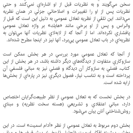
سخن مي‌گويند و به نظريات قبل از او اشاره‌اي نمي‌كنند و حتي
نظريات پس از او را تغييرات و اصلاحاتي جزئي در همان نظريه
مي‌دانند. اين تلقي از نظريه تعادل عمومي به دليل اين است كه قبل از
والراس و پس از او برخي مانند «هايك» بر واژه تعادل عمومي
پافشاري نكرده‌اند. اما از آنجا كه از لابه‌لاي نظريات آنها مي‌توان به
نظريه‌اي در باب تعادل عمومي پي‌برد، آنها نيز در اينجا مطرح شده‌اند.
از آنجا كه تعادل عمومي مورد بررسي در هر بخش ممكن است
سازوكاري متفاوت از ديدگاه‌هاي ديگر داشته باشد، در هر بخش از اين
كتاب، فصلي به سازوكار آن ديدگاه و فصلي نيز به مباني فلسفي آن
پرداخته است و به تناسب نياز، فصول ديگري نيز در پاره‌اي از بخش‌ها
ارايه شده است.
در بخش نخست كه به تعادل عمومي از نظر طبيعت‌گرايان اختصاص
دارد، مباني اعتقادي و تشريعي (هسته سخت نظريه) و مبناي
روش‌شناختي آنان بيان مي‌شود.
بخش دوم مربوط به تعادل عمومي از نظر «آدام اسميت» است. در اين
بخش، پيشينه افكار اسميت (تحليل تاريخي)، پيش‌فرض‌ها و مباني