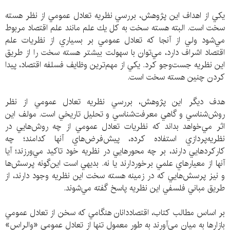
يكي از اهداف اين پژوهش، بررسي نظريه تعادل عمومي از نظر هسته
سخت است. البته هسته سخت به كل يك علم مانند علم اقتصاد مربوط
مي‌شود ولي از آنجا كه تعادل عمومي بر بسياري از نظريات علم
اقتصاد اشراف دارد، مي‌توان با سهولت بيشتر هسته سخت را از طريق
اين نظريه جست‌وجو كرد. يكي از مهم‌ترين وظايف فسلفه اقتصاد، پيدا
كردن چنين هسته سخت است.
هدف ديگر اين پژوهش، بررسي نظريه تعادل عمومي از نظر
روش‌شناسي و گاهي معرفت‌شناسي و تحليل تاريخي است. مولف اين
اثر مي‌خواهد بداند كه نظريات تعادل عمومي از چه روش‌هايي در
نظريه‌پردازي استفاده كرده‌، پيش‌فرض‌هاي آنها كدامند؛ چه
كاركردهايي دارند، بر چه محورهايي در نظريه خود تاكيد مي‌ورزند؛ آيا
آنها از معيارهاي علمي برخوردارند يا نه. بديهي است اين‌گونه پرسش‌ها
و نيز پرسش‌هايي كه در زمينه هسته سخت اين نظريه وجود دارند، از
طريق مباني فلسفي اين نظريه پاسخ گفته مي‌شوند.
بر اساس مطالب كتاب، اقتصاددانان هنگامي كه سخن از تعادل عمومي
بازارها به ميان مي‌آورند به طور معمول تنها از تعادل عمومي «والراس»