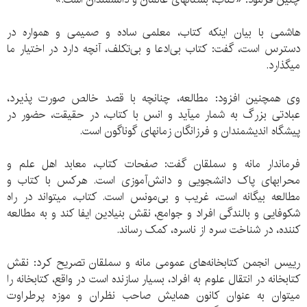
هاشمی با بیان اینکه کتاب، معلمی ساده و صمیمی و همواره در
دسترس است، گفت: کتاب بی‌ادعا و بی‌تکلف، آنچه دارد در اختیار ما
می‏گذارد.
وی همچنین افزود: مطالعه، چنانچه با قصد خالص صورت پذیرد،
عبادتی بزرگ به شمار می‏آید و انس با کتاب، در حقیقت، حضور در
پیشگاه اندیشمندان و فرزانگان زمان‏های گوناگون است.
فرماندار مانه و سملقان گفت: صفحات کتاب، معابد اهل علم و
محراب‏های پاک دانشجویی و دانش‌آموزی است. هرکس با کتاب و
مطالعه بیگانه است، غریب و بی‌مونس است. کتاب، می‏تواند در راه
شکوفایی و بالندگی افراد و جوامع، نقش بنیادین ایفا کند و به مطالعه
کننده، در شناخت سره از ناسره، کمک رساند.
رییس انجمن کتابخانه‌های عمومی مانه و سملقان تصریح کرد: نقش
کتابخانه در انتقال علوم به افراد، بسیار سازنده است در واقع، کتابخانه را
می‏توان به عنوان کانون همایش صاحب نظران و موزه پرطراوت