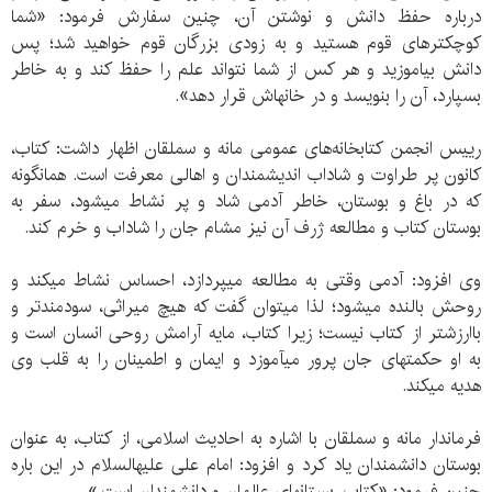
درباره حفظ دانش و نوشتن آن، چنین سفارش فرمود: «شما
کوچک‏ترهای قوم هستید و به زودی بزرگان قوم خواهید شد؛ پس
دانش بیاموزید و هر کس از شما نتواند علم را حفظ کند و به خاطر
بسپارد، آن را بنویسد و در خانه‏اش قرار دهد».
رییس انجمن کتابخانه‌های عمومی مانه و سملقان اظهار داشت: کتاب،
کانون پر طراوت و شاداب اندیشمندان و اهالی معرفت است. همانگونه
که در باغ و بوستان، خاطر آدمی شاد و پر نشاط می‏شود، سفر به
بوستان کتاب و مطالعه ژرف آن نیز مشام جان را شاداب و خرم كند.
وی افزود: آدمی وقتی به مطالعه می‏پردازد، احساس نشاط می‏کند و
روحش بالنده می‏شود؛ لذا می‏توان گفت که هیچ میراثی، سودمندتر و
باارزش‏تر از کتاب نیست؛ زیرا کتاب، مایه آرامش روحی انسان است و
به او حکمت‏های جان پرور می‏آموزد و ایمان و اطمینان را به قلب وی
هدیه می‏کند.
فرماندار مانه و سملقان با اشاره به احادیث اسلامی، از کتاب، به عنوان
بوستان دانشمندان یاد کرد و افزود: امام علی علیه‏السلام در این باره
چنین فرمود: «کتاب، بستان‏های عالمان و دانشمندان است.»