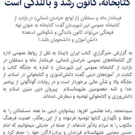
کتابخانه، کانون رشد و بالندگی است
فرماندار مانه و سملقان (از توابع خراسان شمالي) در بازديد از
كتابخانه‌ عمومي اين شهرستان گفت: كتابخانه به عنوان نهاد
فرهنگي مي‌تواند كانون بالندگي و شكوفايي استعداد
دانش‌آموزان و دانشجويان باشد.\
به گزارش خبرگزاري كتاب ايران (ايبنا) به نقل از روابط عمومی اداره
کل کتابخانه‌های عمومی خراسان شمالی‌، فرماندار مانه و سملقان در
بازدید از کتابخانه عمومی این شهرستان با اشاره به جایگاه کتاب و
کتابت در آموزه‌های دینی گفت: دانش‌اندوزی و کتابخواني در اسلام، از
جایگاه والا و شأن عالی برخوردار است و در روایات گوناگونی از پیامبر
خدا و ائمه معصومین علیهم‏السلام پیروان دین مبین اسلام به
دانش‌ورزی و کتابخواني توصیه و سفارش شده‌اند.
سیدمحمد رضا هاشمی افزود: پیشوایان دینی ما همه مسلمانان را به
حفظ و نگهداری کتاب‏ها توصیه فرموده و از این رهگذر، اهمیت فرهنگ
مکتوب را به مردم یادآور شده‏اند. از جمله در حدیثی می‏خوانیم که امام
حسن مجتبی علیه‏السلام فرزندان و برادرزادگان خود را جمع کرد و