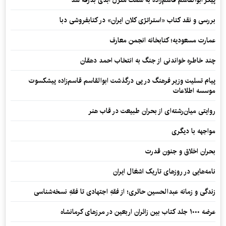
پیکر ابوالقاسم قاسم‌زاده به سمت منزل ابدی بدرقه شد
بررسی و نقد کتاب «استراتژی کلان ایران» در کتابفروشی دبا
عمارت مسعودیه؛ کتابخانه انجمن معارف
چند خاطره خواندنی از جنگ به انتخاب احمد دهقان
پیام تسلیت وزیر فرهنگ در پی درگذشت ابوالقاسم قاسم‌زاده پیشکسوت
موسسه اطلاعات
روایتی میان‌رشته‌ای از بحران طبیعت در قاب هنر
مواجهه با دیگری
بحران اخلاق و جنون قدرت
نامه‌هایی در روزهای تاریک اشغال ایران
زندگی و زمانه عبدالحسین حائری؛ از فقهِ اجتهادی تا فقهِ نسخه‌شناسی
عرضه ۱۰۰۰ جلد کتاب بین زائران اربعین در مرزهای کرمانشاه