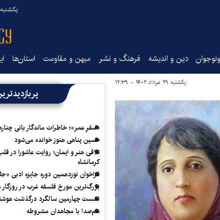
یکشنبه ۱۸ مرداد ۰۵
نوجوان
دین و اندیشه
فرهنگ و نشر
میهن و مقاومت
استان‌ها
ای
یکشنبه ۲۹ مرداد ۱۴۰۲ - ۱۲:۳۹
پربازدیدتری
«سفرِ عمر»؛ خاطرات ماندگار بانی چناره
حسین پناهی هنوز خوانده می‌شود
تلاقی هنر و ایمان؛ روایت عاشورا در قلب
کرمانشاه
فراخوان نوزدهمین دوره جایزه ادبی «ج
بزرگ‌ترین مورخ فلسفه غرب در روزگار م
نشست چهارمین سالگرد درگذشت هوشنگ
هم‌صدا با مجاهدان مشروطه