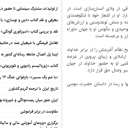
لاقی در وادی انسان‌سازی است. در
از تولیدات مشترک سینمایی تا حضور در 
. او در اشعار خود با شکوهمندی
معرفی و نقد کتاب «دین و نوسازی» ب
ندیشه و منش نوعدوستی و ارزش‌های
وحیدی و مأنوس او با جهان ماوراء
نقد و بررسی کتاب «امپراتوری کودکی»
رز و برجسته است.
تعامل فرهنگی با شیعیان هند در حاشی
ح نظام آفرینش را در برابر خداوند
ایبنا پل اتصال جامعه رسانه‌ای کشور به
رشادی و زیبای پروین در عرصه
لبی او به حضور خداوند در جهان
کتاب «ژورنالیسم رادیویی و تلویزیونی» ب
 وصال حق قرار دارد.
«با هم یک مسیر»؛ بازخوانی جنگ ۱۲ روزه در قاب یک رمان کوتاه
یوا و رسا در داستان حضرت موسی
تاریخ ایران با ترجمه کریم کشاورز
ایران هنوز میان رعیت‌بودگی و شهروندب
مقاومت در برابر فراموشی
برگزاری دوره‌های آموزشی مالی و مالیا