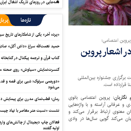
نامه‌هایی در روزهای تاریک اشغال ایران
تازه‌ها
پرباز
«پرده آخر» یکی از شاهکارهای تاریخ سی
پروین اعتصامی؛
حمید نعمت‌‏الله سراغ «داش آکل» صاد
 اشعار پروین
کتاب قرآن و ترجمه پیکتال در کتابخان
کنسرت‌نمایش «سیاوش» روی صحنه می
ت برگزاری جشنواره بین‌المللی
«دورهمی سرتوک؛ شبی برای قصه و قدردان
ا قرارداده است.
می‌شود
نگاریان:
پروین اعتصامی بانوی
رمان؛ قطب‌نمای مدرن برای پیمایش در
 عرفانی آراسته و با واژه‌هایی
نشست «نسبت هنر معاصر با نهاد چیست؟
 معنوی ارتباط برقرار می‌کند و
ان می‌کند گویی سال‌ها در وادی
فعالان چاپ دیجیتال از چالش‌های واردا
اولیه گفتند