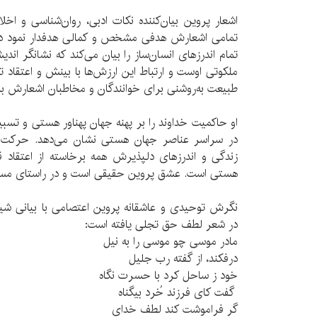
اشعار پروین بیان‌کننده نکات ادبی، روان‌شناسی و اخ
تمامی اشعارش هدفی مشخص و کمالی هدفدار نمود دارد
تمام اندرزهای انسان‌ساز را بیان می‌کند که نشانگر ا
ملکوتی اوست و ارتباط این ارزش‌ها با بینش و اعتقاد ت
طبیعت به‌روشنی برای خوانندگان و مخاطبان اشعارش با
او حاکمیت خداوند را بر پهنه جهان پهناور هستی و تسبی
در سراسر عناصر جهان هستی نشان می‌دهد. حرکت ا
زندگی و اندرزهای دلپذیرش همه برخاسته از اعتقاد ق
هستی است. عشق پروین حقیقی است و در راستای مسیر
نگرش توحیدی و عاشقانه پروین اعتصامی با بیانی ش
در شعر لطف حق تجلی یافته است:
مادر موسی چو موسی را به نیل
درفکند، از گفته رب جلیل
خود ز ساحل کرد با حسرت نگاه
گفت کای فرزند خُرد بیگناه
گر فراموشت کند لطف خدای