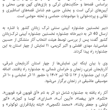
براساس قصه‌ها و حکایت‌های ترکی و بازی‌های کهن بومی محلی و
آیین‌های ترکی است و بخش جنبی هم شامل قصه‌‎های اساطیری و
نقالی و پرده‌خوانی با موضوعات حماسی و تخته حوضی است.
دبیر نخستین جشنواره آیینی سنتی ترک زبانان کشور با اشاره به
ارسال 40 اثر به دبیرخانه جشنواره نخستین جشنواره آیینی ترک‌زبانان
کشور گفت: پس از بررسی توسط هیئت انتخاب آثار متشکل از حسین
عباسی‌نیا، مهدی افضلی و اکبر کریمی، ۱۱ نمایش از چهار استان به این
جشنواره راه پیدا کردند.
وی با بیان اینکه این نمایش‌ها از چهار استان آذربایجان شرقی،
آذربایجان غربی، زنجان و خراسان شمالی به جشنواره راه یافتند، اضافه
کرد: این جشنواره از ۱۲ تا ۱۵ تیر ۱۴۰۲ با حضور ۱۱ اثر نمایشی و ۱۰ اثر
موسیقی عاشیقی در زنجان برگزار می‌شود.
آثار راه یافته به جشنواره شامل دو اثر به نام «آق قویون قره قویون«،
«تکم»، «اوز ییغما»، «آیین آب»، «سارای»، کوسا و کچل»، «کور
اوغلی و جعفر پاشا»، «محمد تکمچی»، «یئنه یاپلاقراری توکولر» و