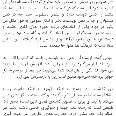
وی همچنین در بخشی از سخنان خود مطرح کرد: یک مسئله دیگر نیز
که وجود دارد این است که در کلیت، نقد جذاب نیست. به این معنا که
منتقد را کسی دوست ندارد و عنصر نامطلوب است چه در ذهن
مسئولان و چه در ذهن نویسنده، ناشر و افکار عمومی. به طور مثال من
یکبار در مورد یکی از کتاب‌های برنده جایزه جلال نقدی نوشتم و
نویسنده در اینستاگرام با من ارتباط گرفت و گله مند بود و حتی
دوستانش با من تماس گرفتند و از نقد من ایراد گرفتند. این به این
معنا است که فرهنگ نقد هنوز جا نیفتاده است.
آبنوس گفت: نویسندگان حتی باید خوشحال باشند که کتاب یا آثار آن‌ها
مورد نقد قرار می‌گیرد. زیرا از طرفی باعث افزایش فروش یا بازدید
می شود. لذا یکی از علل اینکه شما می‌گویید چرا بعد از مراسم به آثار
جوایز پرداخته نمی‌شود همین است زیرا به دردسرش نمی ارزد.
این کارشناس در پاسخ به اینکه باتوجه به اینکه ماهیت رسانه
انتقادگراست، آیا در معرفی آثار برگزیده و کتب منتخب گزینشی عمل
می‌کند یا آیینه‌ای برای به تصویر کشیدن فضای ادبی است؟ پاسخ داد:
طبیعی است که رسانه یک جهت و سوگیری خاصی داشته باشد، هر
رسانه یک خط مشی دارد. خط رسانه‌های خارجی نیز جهت گیری