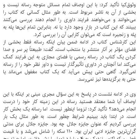
وثوق‌کیا تأکید کرد: با این اوصاف تمام مسائل متوجه رسانه نیست و
بخشی از آن به ناشر مربوط است. به طور مثال کسانی که کتاب را
می‌خوانند و می‌خواهند فرایند داوری را انجام دهند بررسی می‌کنند
ببینند که این کتاب در بازار وجود دارد یا نه. بنابراین تمام این‌ها پله به
پله و زنجیره است که می‌توان کارایی آن را بررسی کرد.
این کارشناس کتاب در ادامه ضمن بیان اینکه رسانه فقط بخشی از
فضای مؤثر بر آثار منتشر یا منتخب است، گفت: طبیعتاً پر سر و صدا
کردن یک کتاب در رسانه رسمی یا فضای مجازی به این فرایند کمک
می‌کند اما آنچنان در داوری تأثیرگذار نیست و داور نظر خود را از رسانه
نمی‌گیرد. گاهی حتی پیش می‌آید که یک کتاب مغفول می‌ماند یا
حتی به برگزیده‌ها نیز نمی‌رسد.
وی در ادامه نشست در پاسخ به این سؤال مجری مبنی بر اینکه با این
اوصاف آیا شما معتقد هستید رسانه در این زمینه کار خود را درست
انجام می‌دهد؟ تأکید کرد: لزوما اینطور نیست. اما رسانه یک بخش کار
است. در ابتدا باید ببینیم شرایط چطور است. به طور مثال یک بار
بررسی کردیم که عنوان جایزه جلال چه بود. جایزه جلال برای مدتی
گران‌ترین جایزه ادبی ایران بود. ۱۱۰ سکه را شامل می‌شد و با قیمت
فعلی سکه اکنون نزدیک به ۴ میلیارد تومان ارزش داشت. اما به تدریج