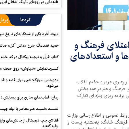
نامه‌هایی در روزهای تاریک اشغال ایران
تازه‌ها
پرباز
«پرده آخر» یکی از شاهکارهای تاریخ سی
اعتلای فرهنگ و
حمید نعمت‌‏الله سراغ «داش آکل» صاد
ها و استعدادهای
کتاب قرآن و ترجمه پیکتال در کتابخان
کنسرت‌نمایش «سیاوش» روی صحنه می
«دورهمی سرتوک؛ شبی برای قصه و قدردان
ز رهبری عزیز و حکیم انقلاب
می‌شود
ای فرهنگ و هنر در همه بخش
 برنامه ریزی ویژه ای تدارک
رمان؛ قطب‌نمای مدرن برای پیمایش در
نشست «نسبت هنر معاصر با نهاد چیست؟
روابط عمومی و اطلاع رسانی وزارت
فعالان چاپ دیجیتال از چالش‌های واردا
 فرهنگ شامگاه پنجشنبه بیست و
اولیه گفتند