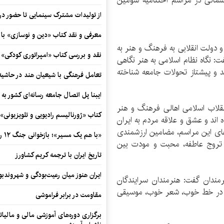
شمالی در مراسم اختتامیه سومین
از تولیدات مشترک سینمایی تا حضور در 
معرفی و نقد کتاب «دین و نوسازی» ب
و دولت انقلابی به فرهنگ و هنر به
نقد و بررسی کتاب «امپراتوری کودکی»
 نگاه نظام اسلامی به هنر نگاهی
د و پیشتاز تحولات جامعه شناخته
تعامل فرهنگی با شیعیان هند در حاشی
ایبنا پل اتصال جامعه رسانه‌ای کشور به
قلاب اسلامی اهالی فرهنگ و هنر
کتاب «ژورنالیسم رادیویی و تلویزیونی» ب
 اند و عشق و علاقه مردم به ایران
جراهای این مراسم، مضامین ارزشمندی
«با هم یک مسیر»؛ بازخوانی جنگ ۱۲ روزه در قاب یک رمان کوتاه
 تروج عاطفه، محبت و مودت بین
تاریخ ایران با ترجمه کریم کشاورز
ایران هنوز میان رعیت‌بودگی و شهروندب
رمندان گفت: هنرمندان سرایندگان
 که در خط خوب، شعر خوب، موسیقی
مقاومت در برابر فراموشی
برگزاری دوره‌های آموزشی مالی و مالیا