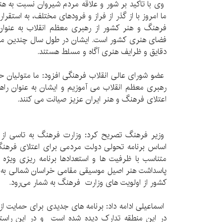
‏وی با تاکید بر شور و علاقه مردم شیروان نسبت به 
ما امروز با از گذر از فراز و فرودهای مختلف، به استقر
فرهنگ و هنر کشور از رهبری معظم انقلاب به عنوا
فضای هنری کشور است. ایشان در طول سال چندین محف
دقایق و ظرایف هنری آگاه و مسلط هستند.
‏
‏عضو شورای عالی انقلاب فرهنگی افزود: ما متولیان ح
رهبری معظم انقلاب می آموزیم و ایشان به عنوان را
اعتلای فرهنگ و هنر ایران عزیز صیانت می کنند.
‏
‏
‏وزیر فرهنگ تصریح کرد: وزارت فرهنگ به تاسی از 
اساس برنامه تحولی دولت مردمی برای اعتلای فره
متناسب با ظرفیت ها و استعدادها برنامه ریزی ویژه 
پاسداشت هنر اصیل موسیقی مقامی ‏خراسان شمالی به ع
کشور از اولویت های وزارت فرهنگ به شمار می‌رود.
‏
‏اسماعیلی ادامه داد: برنامه های جدیدی برای حمایت 
در این منطقه تدارک دیده شده است و در این راستا