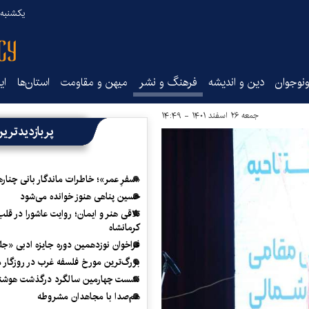
یکشنبه ۱۸ مرداد ۰۵
نوجوان
دین و اندیشه
فرهنگ و نشر
میهن و مقاومت
استان‌ها
ای
جمعه ۲۶ اسفند ۱۴۰۱ - ۱۴:۴۹
پربازدیدتری
«سفرِ عمر»؛ خاطرات ماندگار بانی چناره
حسین پناهی هنوز خوانده می‌شود
تلاقی هنر و ایمان؛ روایت عاشورا در قلب
کرمانشاه
فراخوان نوزدهمین دوره جایزه ادبی «ج
بزرگ‌ترین مورخ فلسفه غرب در روزگار م
نشست چهارمین سالگرد درگذشت هوشنگ
هم‌صدا با مجاهدان مشروطه