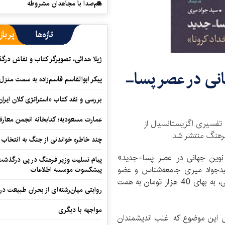
هم‌صدا با مجاهدان مشروطه
تازه‌ها
پرباز
ژیلا هدائی، تصویرگر کتاب و نقاش در
نی در عصر پسا-
پیکر ابوالقاسم قاسم‌زاده به سمت منزل
بررسی و نقد کتاب «استراتژی کلان ایران
عمارت مسعودیه؛ کتابخانه انجمن معار
تفسیری اگزیستانسیال از
فرهنگ منتشر شد.
چند خاطره خواندنی از جنگ به انتخاب 
نوین جهانی در عصر پسا-جدید»
پیام تسلیت وزیر فرهنگ در پی درگذشت ا
سیدجواد میری جامعه‌شناس و عضو
پیشکسوت موسسه اطلاعات
هیئت علمی پژوهشگاه علوم انسانی و مطالعات فرهنگی، به بهای 40 هزار تومان به همت
روایتی میان‌رشته‌ای از بحران طبیعت در
مواجهه با دیگری
 این موضوع که اغلب اندیشمندان