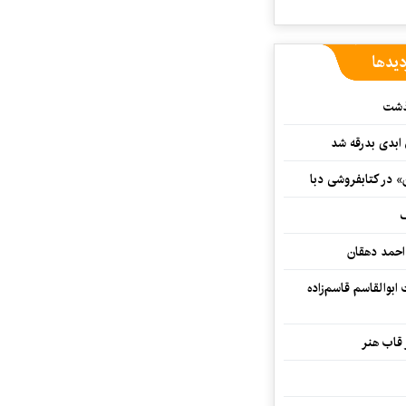
دیدها
گذشت
 ابدی بدرقه شد
» در کتابفروشی دبا
ف
احمد دهقان
بوالقاسم قاسم‌زاده
 قاب هنر