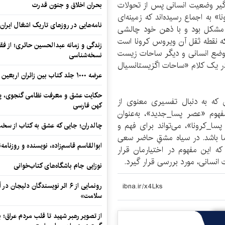
راگیر وضعیت انسانی پس از تحولات
بحران اخلاق و جنون قدرت
 به اجماع رسیده‌اند که زمینه‌ای
نامه‌هایی در روزهای تاریک اشغال ایران
دکی مشکل بود و با ذهن خود چالشی
 که نقطه ثقل آن ویروس کرونا است
زندگی و زمانه عبدالحسین حائری؛ از فقهِ
وضع انسانی و دیگر ساحات زیست
نسخه‌شناسی
 در یک کلام «ساحات اگزیستانسیال
عرضه ۱۰۰۰ جلد کتاب بین زائران اربعین در مرزهای کرمانشاه
حکایت عشق و معرفت نظامی گنجوی، پیو
 که به دنبال تفسیری معنوی از
کهن فارسی
فهوم «عصر ‌پسا_جدید»، به‌عنوان
پسا_کرونا»، می‌تواند برای فهم و
چالدران؛ جایی که عشق به کتاب از سخت‌ت
ا باشد. در سیاه مشقِ حاضر سعی
ابوالقاسم قاسم‌زاده، نویسنده و روزنا
که این مفهوم در اختیارمان قرار
نسانی، مورد بررسی قرار گیرد.
نوزایی جام باشگاه‌های کتاب‌خوانی
رونمایی از ۶ اثر نویسندگان دلیجان
سلامت»
از تصویر رهبر شهید تا قلب مردم عراق؛