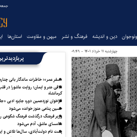
جمعه ۱۶ مرداد ۰۵
نوجوان
دین و اندیشه
فرهنگ و نشر
میهن و مقاومت
استان‌ها
ای
چهارشنبه ۱۱ خرداد ۱۴۰۱ - ۰۹:۴۹
پربازدیدتری
«سفرِ عمر»؛ خاطرات ماندگار بانی چناره
تلاقی هنر و ایمان؛ روایت عاشورا در قلب
کرمانشاه
فراخوان نوزدهمین دوره جایزه ادبی «ج
حسین پناهی هنوز خوانده می‌شود
وزیر فرهنگ درگذشت فرهنگ شکوهی را
سامسای عاشق، آدم می‌شود
پشت نام دولت‌آبادی، سال‌ها تلاش و ا