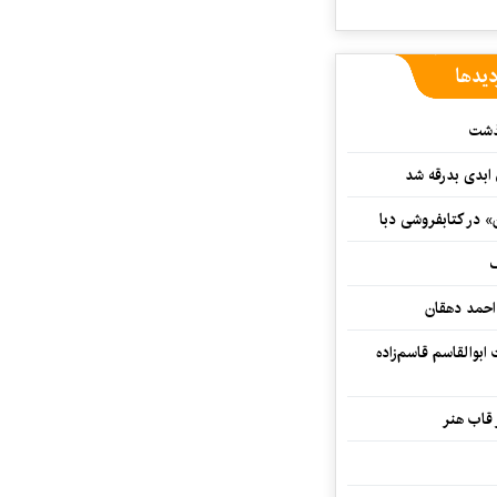
دیدها
گذشت
 ابدی بدرقه شد
» در کتابفروشی دبا
ف
احمد دهقان
بوالقاسم قاسم‌زاده
 قاب هنر