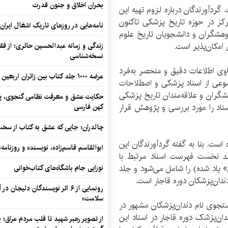
بحران اخلاق و جنون قدرت
ردآورندگان درباره لزوم تهیه این
مرکز در حوزه تاریخ پزشکی تاکنون
نامه‌هایی در روزهای تاریک اشغال ایران
شگران و دانشجویان تاریخ علوم
امکان‌پذیر است.
زندگی و زمانه عبدالحسین حائری؛ از فقهِ
نسخه‌شناسی
 حاوی اطلاعات دقیق و منحصر به‌فرد
عرضه ۱۰۰۰ جلد کتاب بین زائران اربعین در مرزهای کرمانشاه
ضوعی از اسناد پزشکی و اصطلاحات
هشگران و علاقه‌مندان تاریخ پزشکی
حکایت عشق و معرفت نظامی گنجوی، پیو
اسناد را مورد بررسی و پژوهش قرار
کهن فارسی
چالدران؛ جایی که عشق به کتاب از سخت‌ت
است. بنا به گفته گردآورندگان این
ابوالقاسم قاسم‌زاده، نویسنده و روزنا
جلد نخست فهرست اسناد مرتبط با
ان» یاد شده) را شامل می‌شود و جلد
نوزایی جام باشگاه‌های کتاب‌خوانی
ندان‌پزشکان دوره قاجار است.
رونمایی از ۶ اثر نویسندگان دلیجان
سلامت»
جوی نام دندان‌پزشکان مشهور در
سناد موجود بوده است که در این میان نام 37 دندان‌پزشک دوره قاجار در اسناد این
از تصویر رهبر شهید تا قلب مردم عراق؛