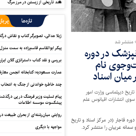
سند تاریخی از زیستن در مرز مرگ
تازه‌ها
پرباز
ژیلا هدائی، تصویرگر کتاب و نقاش در
» منتشر شد
پیکر ابوالقاسم قاسم‌زاده به سمت منزل
پزشک در دوره
بررسی و نقد کتاب «استراتژی کلان ایران
‌وجوی نام
 میان اسناد
عمارت مسعودیه؛ کتابخانه انجمن معار
چند خاطره خواندنی از جنگ به انتخاب 
 تاریخ دیپلماسی وزارت امور
پیام تسلیت وزیر فرهنگ در پی درگذشت ا
 سوی انتشارات اقیانوس علم
پیشکسوت موسسه اطلاعات
روایتی میان‌رشته‌ای از بحران طبیعت در
وره قاجار (در مرکز اسناد و تاریخ
سمانه عربیان را منتشر کرد.
مواجهه با دیگری