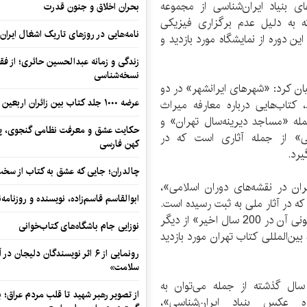
 بنیاد ایران‌شناسی از مجموعه
بحران اخلاق و جنون قدرت
 به دلیل عدم برگزاری فیزیکی
نامه‌هایی در روزهای تاریک اشغال ایران
ین دوره از نمایشگاه مورد بازدید و
زندگی و زمانه عبدالحسین حائری؛ از فقهِ
نسخه‌شناسی
ان کرد: «شهرهای ایرانشهر» در دو
عرضه ۱۰۰۰ جلد کتاب بین زائران اربعین در مرزهای کرمانشاه
اب‌هایی درباره معارفه میراث
ه «مساجد دیرینه‌سال تهران» و
حکایت عشق و معرفت نظامی گنجوی، پیو
می» از جمله آثاری است که در
کهن فارسی
یرد.
چالدران؛ جایی که عشق به کتاب از سخت‌ت
یران در نقشه‌های دوران اسلامی»،
ابوالقاسم قاسم‌زاده، نویسنده و روزنا
که در آثار ملی به ثبت رسیده است.
«سرگذشت بازار بزرگ تهران، بازارها و بازارچه‌های پیرامونی آن در 200 سال اخیر» از دیگر
نوزایی جام باشگاه‌های کتاب‌خوانی
بین‌المللی کتاب تهران مورد بازدید
رونمایی از ۶ اثر نویسندگان دلیجان
سلامت»
سال گذشته از جمله می‌توان به
از تصویر رهبر شهید تا قلب مردم عراق؛
 عکس بنیاد ایران‌شناسی»،