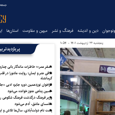
جمعه ۱۶ مرداد ۰۵
نوجوان
دین و اندیشه
فرهنگ و نشر
میهن و مقاومت
استان‌ها
ای
پنجشنبه ۲۲ اردیبهشت ۱۴۰۱ - ۱۰:۵۴
پربازدیدتری
«سفرِ عمر»؛ خاطرات ماندگار بانی چناره
تلاقی هنر و ایمان؛ روایت عاشورا در قلب
کرمانشاه
فراخوان نوزدهمین دوره جایزه ادبی «ج
حسین پناهی هنوز خوانده می‌شود
وزیر فرهنگ درگذشت فرهنگ شکوهی را
سامسای عاشق، آدم می‌شود
پشت نام دولت‌آبادی، سال‌ها تلاش و ا