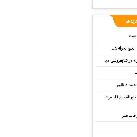
دیدها
گذشت
 ابدی بدرقه شد
» در کتابفروشی دبا
ف
احمد دهقان
بوالقاسم قاسم‌زاده
 قاب هنر