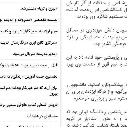
ن‌شناسی و حفاظت از آثار تاریخی
«بیژن و ثریا» منتشر شد
سل باستانشناسی ایران همت گماشت
 مستقیم شاگرد وی بوده‌اند.
نشست تخصصی «مشروطه و اندیشه توسع
وتان دانش موزه‌داری در محافل
سهم ارزشمند خبرنگاران در ترویج کتابخ
ی پوشیده نیست. او یکی از افراد
استراتژی کلان ایران در نگارستان اندیش
ی فرهنگی کشور بود.
«مدیر مدرسه» سریال می‌شود
 فعالیت‌های آموزشی و پژوهشی خود ادامه داد به این
ک به نیم قرن از خدمات وی بهره
قبل از ساخت سوله این 8 اشتباه را مرتکب نشوید
نخستین جلسه آموزش «زندگی‌نامه‌ داستا
پیشکسوتان، اساتید، دانشجویان،
برای آن‌ها که هم خبرنگار بودند؛ هم امداد
گویم و از درگاه ایزدمنان برای آن
پیروز
حترم صبر و بردباری خواستارم.
فروش قسطی کتاب حقوقی مبتنی بر شیوه ن
تحصیل رشته باستان‌شناسی از دانشگاه تهران بود که
ساسانیان در شاهنامه
 درآمد و به عنوان استادیار در گروه
عدد باستان‌شناسی شرکت داشته که