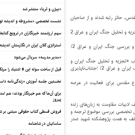
«بیژن و ثریا» منتشر شد
مقدس، حائز رتبه شدند و از صاحبان
نشست تخصصی «مشروطه و اندیشه توسع
سید سعید حسینی، برای ترجمه فرانسوی کتاب «تجزیه ‌و تحلیل جنگ ایران و عراق 2
سهم ارزشمند خبرنگاران در ترویج کتابخ
استراتژی کلان ایران در نگارستان اندیش
احمد نخستین، برای ترجمه فرانسوی کتاب «نقد و بررسی جنگ ایران و عراق 2/
«مدیر مدرسه» سریال می‌شود
 «تجزیه ‌و تحلیل جنگ ایران و
عراق 3 / تنبیه متجاوز» و کتاب «نقد و بررسی جنگ ایران و عراق 2/ اجتناب‌ناپذیری
قبل از ساخت سوله این 8 اشتباه را مرتکب نشوید
نخستین جلسه آموزش «زندگی‌نامه‌ داستا
اع مقدس برای فعالیت در عرصه
برای آن‌ها که هم خبرنگار بودند؛ هم امداد
پیروز
ادبیات مقاومت به زبان‌های زنده
های تخصصی بررسی موضوع ترجمه و
فروش قسطی کتاب حقوقی مبتنی بر شیوه ن
تلف به همت پژوهشکده شهید صدر
ساسانیان در شاهنامه