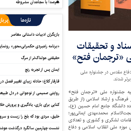
هم‌صدا با مجاهدان مشروطه
تازه‌ها
پرباز
بازیگران ادبیات داستانی معاصر
ناد و تحقیقات
«برنامه راهبردی حکمرانی‌محور» رونما
ی «ترجمان فتح»
حقیقتی هولناک‌تر از مرگ
ایمان پس از تجربه رنج
ت دفاع مقدس در جشنواره ملی
رتر شدند.
قارقار کلاغ؛ حادثه زیبای تغییر فصل در 
یه جشنواره ملی «ترجمان فتح»
روایتی صمیمی از نوجوانی در دل طبیع
وزیر فرهنگ و ارشاد اسلامی (از طریق
کتابی برای بازی، یادگیری و پرورش خل
ه دانشگاه جامع امام حسین (ع)،
‌الاسلام محمدمهدی ایمانی‌پور؛
خلیق، مردی بود که بلخ را زیست و سرو
قامات لشکری و کشوری و تعدادی
ی موزه ملی انقلاب اسلامی و دفاع
نشست چهارمین سالگرد درگذشت هوشنگ