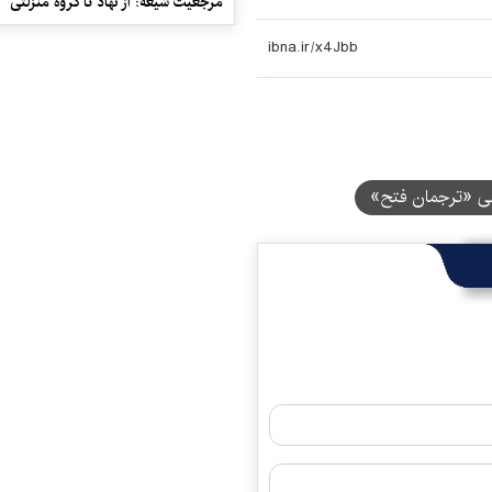
مرجعیت شیعه: از نهاد تا گروه منزلتی
لی «ترجمان فتح»