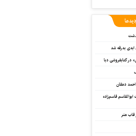
دیدها
گذشت
 ابدی بدرقه شد
» در کتابفروشی دبا
ف
احمد دهقان
بوالقاسم قاسم‌زاده
 قاب هنر