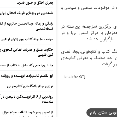
بحران اخلاق و جنون قدرت
ه در موضوعات مذهبی و سیاسی و
نامه‌هایی در روزهای تاریک اشغال ایران
زندگی و زمانه عبدالحسین حائری؛ از فقهِ
 برگزاری نمازجمعه این هفته در
نسخه‌شناسی
مان با مرکز استان برپا و در
عرضه ۱۰۰۰ جلد کتاب بین زائران اربعین در مرزهای کرمانشاه
حکایت عشق و معرفت نظامی گنجوی، پیو
گ کتاب و کتابخوانی،ایجاد فضای
کهن فارسی
 آحاد مختلف و معرفی کتاب‌های
ار گرفت.
چالدران؛ جایی که عشق به کتاب از سخت‌ت
ابوالقاسم قاسم‌زاده، نویسنده و روزنا
نوزایی جام باشگاه‌های کتاب‌خوانی
رونمایی از ۶ اثر نویسندگان دلیجان
سلامت»
مومی استان ایلام
از تصویر رهبر شهید تا قلب مردم عراق؛