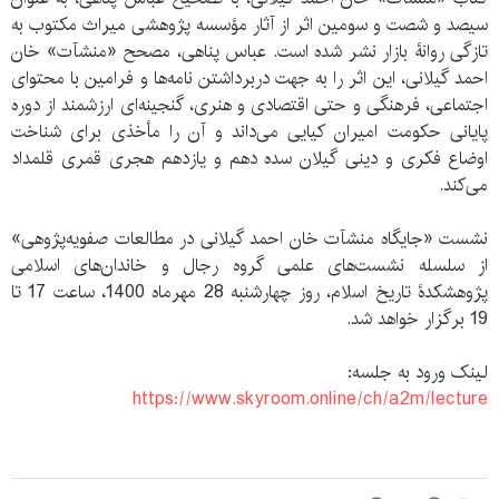
سیصد و شصت و سومین اثر از آثار مؤسسه پژوهشی میراث مکتوب به
تازگی روانۀ بازار نشر شده است. عباس پناهی، مصحح «منشآت» خان
احمد گیلانی، این اثر را به جهت دربرداشتن نامه‌ها و فرامین با محتوای
اجتماعی، فرهنگی و حتی اقتصادی و هنری، گنجینه‌ای ارزشمند از دوره
پایانی حکومت امیران کیایی می‌داند و آن را مأخذی برای شناخت
اوضاع فکری و دینی گیلان سده دهم و یازدهم هجری قمری قلمداد
می‌کند.
نشست «جایگاه منشآت خان احمد گیلانی در مطالعات صفویه‌پژوهی»
از سلسله نشست‌های علمی گروه رجال و خاندان‌های اسلامی
پژوهشکدۀ تاریخ اسلام، روز چهارشنبه 28 مهرماه 1400، ساعت 17 تا
19 برگزار خواهد شد.
لینک ورود به جلسه:
https://www.skyroom.online/ch/a2m/lecture