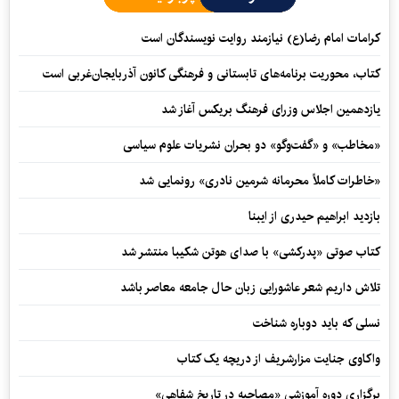
کرامات امام رضا(ع) نیازمند روایت نویسندگان است
کتاب، محوریت برنامه‌های تابستانی و فرهنگی کانون آذربایجان‌غربی است
یازدهمین اجلاس وزرای فرهنگ بریکس آغاز شد
«مخاطب» و «گفت‌وگو» دو بحران نشریات علوم سیاسی
«خاطرات کاملاً محرمانه شرمین نادری» رونمایی شد
بازدید ابراهیم حیدری از ایبنا
کتاب صوتی «پدرکشی» با صدای هوتن شکیبا منتشر شد
تلاش داریم شعر عاشورایی زبان حال جامعه معاصر باشد
نسلی که باید دوباره شناخت
واکاوی جنایت مزارشریف از دریچه یک کتاب
برگزاری دوره آموزشی «مصاحبه در تاریخ شفاهی»