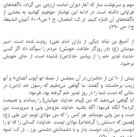
مهم و سرنوشت ساز که آغاز دوران امامت ارزیابی می گردد، ناگفته‌های
فراوانی داشته است. در ادامه این نوشتار خواهیم کوشید به بخشی از
ناگفته‌های آن اشاره کنیم. (ر.ک: الخصال، ج ۱ ص۹-۱۰؛ أعیان الشیعة،
ج۱، ص ۲۹۰)
از أصبغ بن نباته (یکی از یاران امام علی) روایت شده است، امیر
مومنان (ع) (در روزگار خلافت خویش) مردم را سوگند داد اگر کسی
حدیث غدیر خم را از پیامبر خدا(ص) شنیده است، از جای خویش
برخیزد.
بیش از ۱۰ تن از حاضران در آن مجلس از جمله ابو أیوب أنصای» و أبو
زینب برخاستند و گفتند: ما گواهی می‌دهیم که رسول خد ا(ص) در
حالی که دستِ شما را در روز غدیر خم گرفته بود، فرمود:
آیا گواهی می‌دهید که من [پیام خداوند جهانیان] را رساندم و نصیحت
کردم؟ آنگاه فرمود: آگاه باشید خداوند عزوجل ولی و سرپرست من
است و من ولی مومنانم. هر کس را که من مولای اویم، این علی (ع)
[همین که دستش را گرفته‌ام] مولای اوست. خداوندا، کسانی را که او را
دوست می دارند، دوست بدار و با دشمنانش دشمنی ورز... (ر.ک: اسوه
رادمردی، ص ۱۵۰)