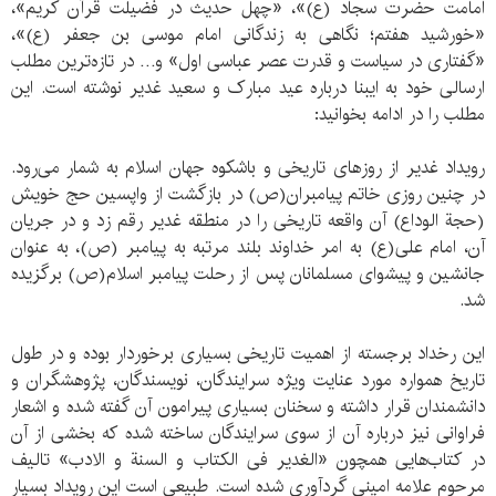
امامت حضرت سجاد (ع)»، «چهل حدیث در فضیلت قرآن کریم»،
«خورشید هفتم؛ نگاهی به زندگانی امام موسی بن جعفر (ع)»،
«گفتاری در سیاست و قدرت عصر عباسی اول» و… در تازه‌ترین مطلب
ارسالی خود به ایبنا درباره عید مبارک و سعید غدیر نوشته است. این
مطلب را در ادامه بخوانید:
رویداد غدیر از روزهای تاریخی و باشکوه جهان اسلام به شمار می‌رود.
در چنین روزی خاتم پیامبران(ص) در بازگشت از واپسین حج خویش
(حجة الوداع) آن واقعه تاریخی را در منطقه غدیر رقم زد و در جریان
آن، امام علی(ع) به امر خداوند بلند مرتبه به پیامبر (ص)، به عنوان
جانشین و پیشوای مسلمانان پس از رحلت پیامبر اسلام(ص) برگزیده
شد.
این رخداد برجسته از اهمیت تاریخی بسیاری برخوردار بوده و در طول
تاریخ همواره مورد عنایت ویژه سرایندگان، نویسندگان، پژوهشگران و
دانشمندان قرار داشته و سخنان بسیاری پیرامون آن گفته شده و اشعار
فراوانی نیز درباره آن از سوی سرایندگان ساخته شده که بخشی از آن
در کتاب‌هایی همچون «الغدیر فی الکتاب و السنة و الادب» تالیف
مرحوم علامه امینی گردآوری شده است. طبیعی است این رویداد بسیار