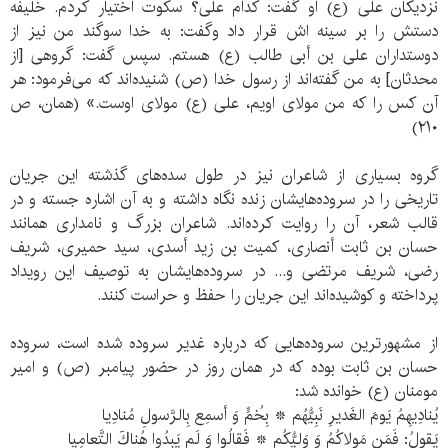
نزدیکان علی (ع) او گفت: کدام علی؟ سکوت اختیار کردم. خلیفه
دستش را بر سینه اش قرار داد وگفت: به خدا سوگند من نیز از
دوستداران علی بن أبی طالب (ع) هستم. سپس گفت: گروهی [از
محدثان] به من گفته‌اند از رسول خدا (ص) شنیده‌اند که می‌فرمود: هر
آن کس را که من مولای اویم، علی (ع) مولای اوست.» (همان، ص
۲۱۰)
گروه بسیاری از شاعران نیز در طول سده‌های گذشته این جریان
تاریخی را در سروده‌هایشان زنده نگاه داشته و به آن اشاره جسته و در
قالب شعر، آن را روایت کرده‌اند. شاعران بزرگ و نامداری همانند
حسان بن ثابت أنصاری، کمیت بن زید أسدی، سید حمیری، شریف
رضی، شریف مرتضی و... در سروده‌هایشان به توصیف این رویداد
پرداخته و کوشیده‌اند این جریان را حفظ و حراست کنند.
از مشهورترین سروده‌هایی که درباره غدیر سروده شده است، سروده
حسان بن ثابت بوده که در همان روز در حضور پیامبر (ص) و امیر
مومنان (ع) خوانده شد:
یُنادِیهِمُ یَومَ الغَدیرِ نَبِیُّهُم * بِخُمٍّ وَ أسمِع بِالرَّسولِ مُنادِیا
یَقولُ: فَمَن مَولاکُمُ وَ وَلیُّکُم * فَقالُوا وَ لَم یَبدُوا هُناﻙَ التَّعامِیا