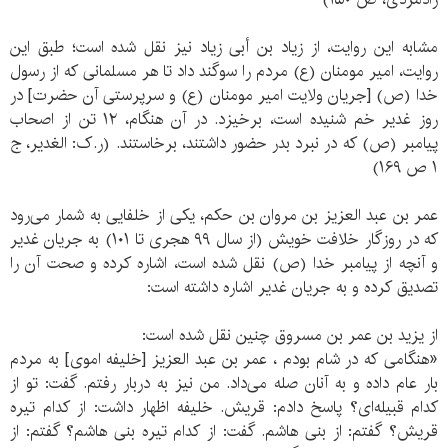
مشابه این روایت، از زیاد بن أبی زیاد نیز نقل شده است؛ طبق این
روایت، امیر مومنان (ع) مردم را سوگند داد تا هر مسلمانی که از رسول
خدا (ص) [جریان ولایت امیر مومنان (ع) و سرپرستی آن حضرت] در
روز غدیر خم شنیده است، برخیزد. در آن هنگام، ۱۲ تن از اصحاب
پیامبر (ص) که در نبرد بدر حضور داشتند، برخاستند. (ر.ک: الغدیر، ج
۱ ص ۱۶۹)
عمر بن عبد العزیز بن مروان بن حکم، یکی از خلفایی به شمار می‌رود
که در روزگار خلافت خویش (از سال ۹۹ هجری تا ۱۰۱) به جریان غدیر
و آنچه از پیامبر خدا (ص) نقل شده است، اشاره کرده و صحت آن را
تصدیق کرده و به جریان غدیر اشاره داشته است:
از یزید بن عمر بن مسروق چنین نقل شده است:
«هنگامی که در شام بودم ، عمر بن عبد العزیز [خلیفه اموی] به مردم
بار عام داده و به آنان صله می‌داد. من نیز به دربار رفتم. گفت: تو از
کدام قبیله‌ای؟ پاسخ دادم: قریش. خلیفه اظهار داشت: از کدام تیره
قریش؟ گفتم: از بنی هاشم. گفت: از کدام تیره بنی هاشم؟ گفتم: از