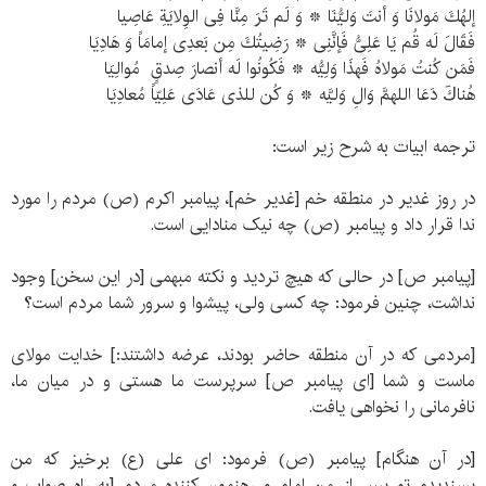
إلهُكَ مَولانَا وَ أنتَ وَلیُّنَا * وَ لَم تَرَ مِنَّا فِی الوِلایَةِ عَاصِیا
فَقَالَ لَه قُم یَا عَلِیُّ فَإنَّنِی * رَضِیتُكَ مِن بَعدِی إمامَاً وَ هَادِیَا
فَمَن کُنتُ مَولاهُ فَهذَا وَلِیُّه * فَکُونُوا لَه أنصارَ صِدقٍ مُوالِیَا
هُناﻙَ دَعَا اللهمَّ وَالِ وَلیَّه * وَ کُن للذی عَادَی عَلِیّاً مُعادِیَا
ترجمه ابیات به شرح زیر است:
در روز غدیر در منطقه خم [غدیر خم]، پیامبر اکرم (ص) مردم را مورد
ندا قرار داد و پیامبر (ص) چه نیک منادایی است.
[پیامبر ص] در حالی که هیچ تردید و نکته مبهمی [در این سخن] وجود
نداشت، چنین فرمود: چه کسی ولی، پیشوا و سرور شما مردم است؟
[مردمی که در آن منطقه حاضر بودند، عرضه داشتند:] خدایت مولای
ماست و شما [ای پیامبر ص] سرپرست ما هستی و در میان ما،
نافرمانی را نخواهی یافت.
[در آن هنگام] پیامبر (ص) فرمود: ای علی (ع) برخیز که من
پسندیدم تو پس از من امام و رهنمون کننده مردم [به راه صواب و