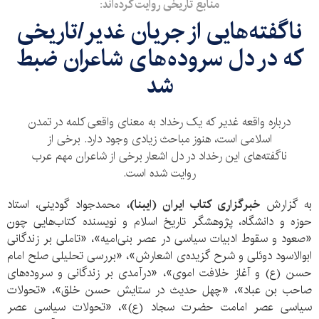
منابع تاریخی روایت کرده‌اند:
ناگفته‌هایی از جریان غدیر/تاریخی
که در دل سروده‌های شاعران ضبط
شد
درباره واقعه غدیر که یک رخداد به معنای واقعی کلمه در تمدن
اسلامی است، هنوز مباحث زیادی وجود دارد. برخی از
ناگفته‌های این رخداد در دل اشعار برخی از شاعران مهم عرب
روایت شده است.
به گزارش
خبرگزاری کتاب ایران (ایبنا)،
محمدجواد گودینی، استاد
حوزه و دانشگاه، پژوهشگر تاریخ اسلام و نویسنده کتاب‌هایی چون
«صعود و سقوط ادبیات سیاسی در عصر بنی‌امیه»، «تاملی بر زندگانی
ابوالاسود دوئلی و شرح گزیده‌ی اشعارش»،‌ «بررسی تحلیلی صلح امام
حسن (ع) و آغاز خلافت اموی»، «درآمدی بر زندگانی و سروده‌های
صاحب بن عباد»، «چهل حدیث در ستایش حسن خلق»، «تحولات
سیاسی عصر امامت حضرت سجاد (ع)»، «تحولات سیاسی عصر