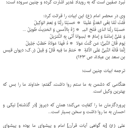
نبرد صفین است که به رویداد غدیر اشارت کرده و چنین سروده است:
وی در محضر امام (ع) این ابیات را قرائت کرد:
قُلتُ لَمَّا بَغَی العَدوُّ عَلَینَا * حَسبُنَا ربُّنَا وَ نِعمَ الوَکِیلُ
حَسبُنَا ربُّنا الذی فَتَحَ البـِ * رَّةَ بِالأمسِ وَ الحَدِیثُ طَویلُ ...
وَ عَلیٌّ إمامُنَا وَ إمامٌ * لِسِوانا أتَی بِهِ التَّنزیلُ
یَومَ قَالَ النَّبیُّ: مَن کُنتُ مَولا * هُ فَهذا مَولاهُ خَطبٌ جَلِیلُ
إنَّمَا قَالَهُ النَّبیُّ عَلَی الأمَّةِ * حَتمٌ ما فِیه قَالٌ وَ قِیلُ (ر.ک: دیوان قیس
بن سعد بن عبادة، ص ۱۲۳)
ترجمه ابیات چنین است:
هنگامی که دشمن به ما ستم روا داشت، گفتم: خداوند ما را بس که
بهترین وکیل است.
پروردگارمان ما را کفایت می‌کند؛ همان که دیروز [در گذشته] نیکی و
احسان به ما روا داشت و سخن بسیار است...
علی (ع) [به گواهی آیات قرآن] امام و پیشوای ما بوده و پیشوای