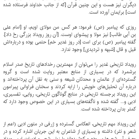
دیگران نیز هست و این چنین قرآن [که از جانب خداوند فرستاده شده
است] برایمان آورده است.
روزی که پیامبر (ص) فرمود: هر کس من مولای اویم، او [امام علی
بن أبی طالب] نیز مولا و پیشوای اوست. [آن روز رویداد بزرگی رخ داد].
گفته پیامبر (ص) برای امت [در روز غدیر خم] حتمی بوده و درباره‌اش
قیل و قال [شبهه و تردیدی] وجود ندارد.
رویداد تاریخی غدیر را می‌توان از مهمترین رخدادهای تاریخ صدر اسلام
برشمرد که در بسیاری از منابع معتبر روایت شده است و گروه
گسترده‌ای از عالمان و محدثان شیعه و سنی به نقل آن پرداخته‌اند و
درباره آن تحلیل‌های خویش را ارایه کردند و سخنان فراوانی پیرامون
این رویداد برجسته تاریخی در منابع گوناگون تاریخی، روایی، تفسیری،
ادبی و... گفته شده و ناگفته‌های بسیاری در این خصوص وجود دارد که
کمتر بدان پرداخته شده است.
این رویداد مهم تاریخی، انعکاس گسترده و ژرفی در متون ادبی (اعم از
شعر و نثر) داشته و بسیاری از شاعران به این جریان اشاره کرده و در
وصف آن شعرها سروده و کوشیده‌اند با زبان شعر و ادبیات این رویداد