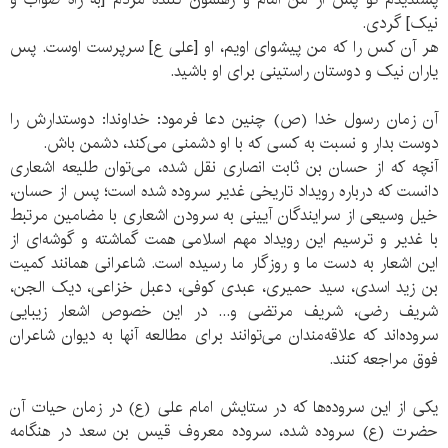
نیک] گردی.
هر آن کس را که من پیشوای اویم، او [علی ع] سرپرست اوست. پس
یاران نیک و دوستان راستینی برای او باشید.
آن زمان رسول خدا (ص) چنین دعا فرمود: خداوندا: دوستدارش را
دوست بدار و نسبت به کسی که با او دشمنی می‌کند، دشمن باش.
آنچه که از حسان بن ثابت انصاری نقل شده، می‌توان طلیعه اشعاری
دانست که درباره رویداد تاریخی غدیر سروده شده است؛ پس از حسان،
خیل وسیعی از سرایندگان آیینی به سرودن اشعاری با مضامین مرتبط
با غدیر و ترسیم این رویداد مهم اسلامی همت گماشته و گوشه‌ای از
این اشعار به دست ما و روزگار ما رسیده است. شاعرانی همانند کمیت
بن زید اسدی، سید حمیری، عبدی کوفی، دعبل خزاعی، دیک الجن،
شریف رضی، شریف مرتضی و... در این خصوص اشعار زیبایی
سروده‌اند که علاقه‌مندان می‌توانند برای مطالعه آنها به دیوان شاعران
فوق مراجعه کنند.
یکی از این سروده‌ها که در ستایش امام علی (ع) در زمان حیات آن
حضرت (ع) سروده شده، سروده معروف قیس بن سعد در هنگامه