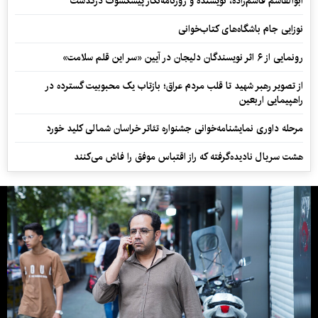
ابوالقاسم قاسم‌زاده، نویسنده و روزنامه‌نگار پیشکسوت درگذشت
نوزایی جام باشگاه‌های کتاب‌خوانی
رونمایی از ۶ اثر نویسندگان دلیجان در آیین «سر این قلم سلامت»
از تصویر رهبر شهید تا قلب مردم عراق؛ بازتاب یک محبوبیت گسترده در
راهپیمایی اربعین
مرحله داوری نمایشنامه‌خوانی جشنواره تئاتر خراسان شمالی کلید خورد
هشت سریال نادیده‌گرفته که راز اقتباس موفق را فاش می‌کنند