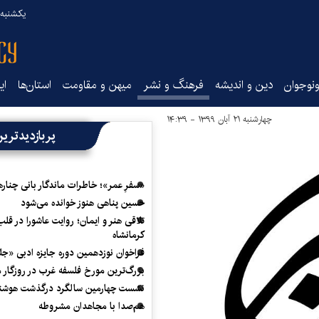
یکشنبه ۱۸ مرداد ۰۵
نوجوان
دین و اندیشه
فرهنگ و نشر
میهن و مقاومت
استان‌ها
ای
چهارشنبه ۲۱ آبان ۱۳۹۹ - ۱۴:۳۹
پربازدیدتری
«سفرِ عمر»؛ خاطرات ماندگار بانی چناره
حسین پناهی هنوز خوانده می‌شود
تلاقی هنر و ایمان؛ روایت عاشورا در قلب
کرمانشاه
فراخوان نوزدهمین دوره جایزه ادبی «ج
بزرگ‌ترین مورخ فلسفه غرب در روزگار م
نشست چهارمین سالگرد درگذشت هوشنگ
هم‌صدا با مجاهدان مشروطه