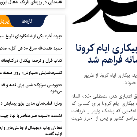
نامه‌هایی در روزهای تاریک اشغال ایران
تازه‌ها
پرباز
«پرده آخر» یکی از شاهکارهای تاریخ سی
کاری ایام کرونا
حمید نعمت‌‏الله سراغ «داش آکل» صاد
انه فراهم شد
کتاب قرآن و ترجمه پیکتال در کتابخان
کنسرت‌نمایش «سیاوش» روی صحنه می
 بیکاری ایام کرونا از طریق
برداد.
«دورهمی سرتوک؛ شبی برای قصه و قدردان
می‌شود
 اعتباری هنر، مصطفی خادم المله
بیکاری ایام کرونا برای کسانی که
رمان؛ قطب‌نمای مدرن برای پیمایش در
اعضایی که پیامک واریز را دریافت
نشست «نسبت هنر معاصر با نهاد چیست؟
 سراسر کشور و پس از احراز هویت
فعالان چاپ دیجیتال از چالش‌های واردا
اولیه گفتند