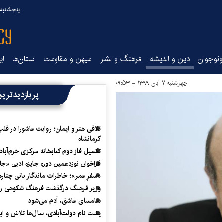
پنجشنبه ۱۵ مرداد ۰۵
نوجوان
دین و اندیشه
فرهنگ و نشر
میهن و مقاومت
استان‌ها
ای
چهارشنبه ۷ آبان ۱۳۹۹ - ۰۹:۵۳
پربازدیدتری
تلاقی هنر و ایمان؛ روایت عاشورا در قلب
کرمانشاه
تکمیل فاز دوم کتابخانه مرکزی خرم‌آباد
فراخوان نوزدهمین دوره جایزه ادبی «ج
«سفرِ عمر»؛ خاطرات ماندگار بانی چناره
وزیر فرهنگ درگذشت فرهنگ شکوهی را
سامسای عاشق، آدم می‌شود
پشت نام دولت‌آبادی، سال‌ها تلاش و ا