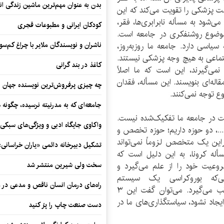
بدن به عنوان مهم‌ترین ماشین زندگی ان
ست پزشکی را تقویت می‌کند که این
شود به مسأله نابرابری‌ها، فقر،
کودکان ایرانی و مطبوعات قجری
موضوع روشنفکری در جامعه است.
سیاسی دارد. جامعه ما روزبه‌روز،
ناشران و نویسندگان ملایر با چراغ کم‌س
تماعی به هیچ وجه پزشکی نیستند.
کاغذ در بند گرانی
می‌گیرند، این است که ما اصلاً
اله‌ای بنویسند. این مسأله، فقدان
چه چیزی پرفروش‌ترین نویسنده جهان را
ع توجه نمی‌کنند.
جامعه‌ای که به مدرنیته نرسیده، چگونه 
 در جامعه ما تفکیک‌شده نیست.
واکاوی جایگاه ادبی و ویژگی‌های سبکی
..، دو حوزه داریم؛ حوزه تخصص و
براین یک متخصص لزوماً نمی‌تواند
تشکیل دبیرخانه دائمی «یاران خراسانی
ه کرونا، به این دلیل است که
یت خود را از علم می‌گیرد و
سخت ولی شیرین منتشر شد
الی‌که بوروکراسی یک سیستم
راه‌های درمان انسان ناقص و مدعی در 
سلسله‎مراتبی‌ست و مشروعیت خود را از سلسله‌مراتب می‌گیرد. می‌توان گفت این ۳
یجاد نشود، سیاستگذاری‌های ما در
دست صنعت چاپ را پرُ کنید