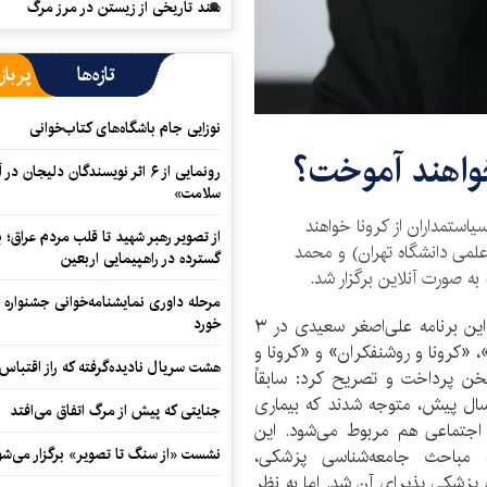
سند تاریخی از زیستن در مرز مرگ
تازه‌ها
پرباز
نوزایی جام باشگاه‌های کتاب‌خوانی
 خواهند آموخت؟
رونمایی از ۶ اثر نویسندگان دلیجان
سلامت»
یاستمداران از کرونا خواهند
از تصویر رهبر شهید تا قلب مردم عراق؛
می دانشگاه تهران) و محمد
گسترده در راهپیمایی اربعین
ه صورت آنلاین برگزار شد.
مرحله داوری نمایشنامه‌خوانی جشنواره 
در بخش اول این برنامه علی‌اصغر سعیدی در ۳
خورد
«کرونا و روشنفکران» و «کرونا و
هشت سریال نادیده‌گرفته که راز اقتباس
ن پرداخت و تصریح کرد: سابقاً
ری امری بالینی محسوب می‌شد اما تقریباً از ۵۰ سال پیش، متوجه شدند که بیماری
جنایتی که پیش از مرگ اتفاق می‌افتد
اجتماعی هم مربوط می‌شود. این
ه مباحث جامعه‌شناسی پزشکی،
نشست «از سنگ تا تصویر» برگزار می‌شو
 پزشکی پذیرای آن شد. اما به نظر