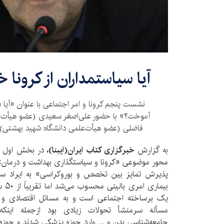
آیا سیاستمداران از کرونا
نشست پنجم کرونا و امر اجتماعی با عنوان «آیا س
آموخت؟» با حضور علی‌اصغر سعیدی (عضو هیأت‌عل
فاضلی (عضو هیأت‌علمی دانشگاه شهید بهشتی) ب
به گزارش
خبرگزاری کتاب ایران(ایبنا)،
محور موضوعی «کرونا و سیاستگذاری بهداشت و درمان»، 
پذیرش تمایز بین تخصص و بوروکراسی» به ایراد سخ
بیما
یک برساخته اجتماعی است و به مسائل اقتصادی و 
مسأله سرمنشأ تحولات زیادی بود ازجمله اینک
جامعه‌شناسی بدن و ... وارد حوزه پزشکی شدند و حوزه