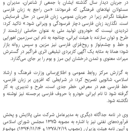
در جریان دیدار سال گذشته ایشان با جمعی از شاعران، مدیران و
مسئولان نهادهای فرهنگی که فرمودند: «من راجع به زبان فارسی
حقیقتا نگرانم زیرا در جریان عمومی، زبان فارسی در حال فرسایش
است. نگذارید زبان فارسی دچار فرسودگی و ویرانی شود.» تاکید کرد:
تردیدی نیست که خودروی تولید ملی به عنوان حاصلی ارزشمند از
طرح و توان سازنده با هیئت ایرانی، چنانچه به نام این سرزمین اهورایی
و خط و چشم‌نواز و روح‌فزای فارسی نیز مزین و سپس روانه بازار
شود؛ همانا به مثابه یک آگهی کاربردی تبلیغی اثری فراگیر در گسترش
میراث معنوی و تمدن درخشان این مرز و بوم را بر جای می‌گذارد.
به گزارش مرکز روابط عمومی و اطلاع‌رسانی وزارت فرهنگ و ارشاد
اسلامی، شالویی تصریح کرد: در شرایطی که افزون بر زبان فارسی،
خط فارسی هم در معرض خطر جدی است، طرح و تدبیری به کار
گرفته شود تا نام ایرانی خودرو با حروف فارسی برجسته نیز نوشته و
نگاشته شود.
وی در نامه جداگانه دیگری به مدیرعامل شرکت ملی پالایش و پخش
فرآورده‌های نفتی نیز با اشاره به مصوبه ۱۳۷۵ مجلس شورای اسلامی
و آیین نامه هیئت وزیران (مصوب ۱۳۷۸/۲/۱۹ و ۱۳۹۴/۱۱/۱۴) موضوع