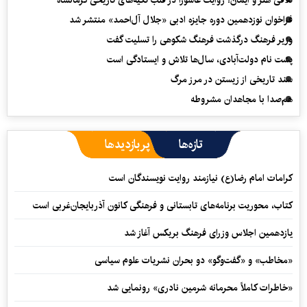
تلاقی هنر و ایمان؛ روایت عاشورا در قلب تکیه‌های تاریخی کرمانشاه
فراخوان نوزدهمین دوره جایزه ادبی «جلال آل‌احمد» منتشر شد
وزیر فرهنگ درگذشت فرهنگ شکوهی را تسلیت گفت
پشت نام دولت‌آبادی، سال‌ها تلاش و ایستادگی است
سند تاریخی از زیستن در مرز مرگ
هم‌صدا با مجاهدان مشروطه
تازه‌ها
پربازدیدها
کرامات امام رضا(ع) نیازمند روایت نویسندگان است
کتاب، محوریت برنامه‌های تابستانی و فرهنگی کانون آذربایجان‌غربی است
یازدهمین اجلاس وزرای فرهنگ بریکس آغاز شد
«مخاطب» و «گفت‌وگو» دو بحران نشریات علوم سیاسی
«خاطرات کاملاً محرمانه شرمین نادری» رونمایی شد