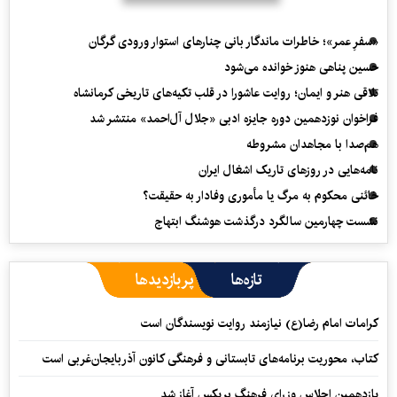
«سفرِ عمر»؛ خاطرات ماندگار بانی چنارهای استوار ورودی گرگان
حسین پناهی هنوز خوانده می‌شود
تلاقی هنر و ایمان؛ روایت عاشورا در قلب تکیه‌های تاریخی کرمانشاه
فراخوان نوزدهمین دوره جایزه ادبی «جلال آل‌احمد» منتشر شد
هم‌صدا با مجاهدان مشروطه
نامه‌هایی در روزهای تاریک اشغال ایران
خائنی محکوم به مرگ یا مأموری وفادار به حقیقت؟
نشست چهارمین سالگرد درگذشت هوشنگ ابتهاج
تازه‌ها
پربازدیدها
کرامات امام رضا(ع) نیازمند روایت نویسندگان است
کتاب، محوریت برنامه‌های تابستانی و فرهنگی کانون آذربایجان‌غربی است
یازدهمین اجلاس وزرای فرهنگ بریکس آغاز شد