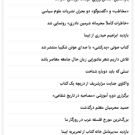
«مخاطب» و «گفت‌وگو» دو بحران نشریات علوم سیاسی
«خاطرات کاملاً محرمانه شرمین نادری» رونمایی شد
بازدید ابراهیم حیدری از ایبنا
کتاب صوتی «پدرکشی» با صدای هوتن شکیبا منتشر شد
تلاش داریم شعر عاشورایی زبان حال جامعه معاصر باشد
نسلی که باید دوباره شناخت
واکاوی جنایت مزارشریف از دریچه یک کتاب
برگزاری دوره آموزشی «مصاحبه در تاریخ شفاهی»
حمید محرمیان معلم درگذشت
بزرگ‌ترین مورخ فلسفه غرب در روزگار ما
بازدید مدیرعامل خانه کتاب از تحریریه ایبنا