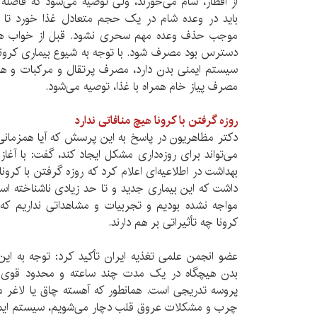
از افطار، شام می‌خورند، ولی توصیه می‌شود که فاصله
باید در وعده شام در یک حجم متعادل غذا خورد تا 
موجب حذف وعده مهم سحری نشود. قبل از خواب هم 
سیستم ایمنی بدن دارد، مصرف پرتقال و مرکبات و همچ
مصرف پیاز خام همراه با غذا، توصیه می‌شود.
روزه گرفتن با کرونا هیچ منافاتی ندارد
دکتر مظاهریون در پاسخ به این پرسش که آیا همزمانی 
می‌تواند برای روزه‌داری مشکل ایجاد کند، گفت: با آغا
بهداشت در اطلاعیه‌ای اعلام کرد که روزه گرفتن با کرونا 
داشت که این بیماری جدید و تا حد زیادی ناشناخته ا
مواجه نشده بودیم و تجربیات و مشاهداتی نداریم که ب
کرونا چه تأثیراتی بر هم دارند.
عضو انجمن علمی تغذیه ایران تأکید کرد: توجه به ای
بدن هیچگاه در یک مدت چند ساعته و محدود قوی ی
پروسه تدریجی است. همانطور که آهسته چاق یا لاغر می
چرب و مشکلات عروق قلب دچار می‌شویم، سیستم ایم