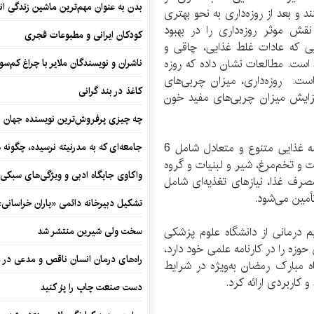
بدن به عنوان مهم‌ترین ماشین زندگی ان
و بعد از روزه‌داری به نحو بهتری
نقش موثر روزه‌داری را در بهبود
کودکان ایرانی و مطبوعات قجری
ایی كه عادات‌ غلط غذايی، چاقی و
د است. مطالعات نشان داده كه روزه
ناشران و نویسندگان ملایر با چراغ کم‌س
است. روزه‌داری، ميزان چربی‌های
کاغذ در بند گرانی
زايش ميزان چربی‌های مفيد خون
چه چیزی پرفروش‌ترین نویسنده جهان را
در ماه مبارک رمضان نيز مانند هميشه پيروی از برنامه غذايی متنوع و متعادل شامل 6
جامعه‌ای که به مدرنیته نرسیده، چگونه 
ت و تخم‌مرغ، شير و لبنيات و گروه
واکاوی جایگاه ادبی و ویژگی‌های سبکی
صرف غذا، نيازهای تغذيه‌ای شامل
تأمين می‌شود.
تشکیل دبیرخانه دائمی «یاران خراسانی
 درمانی از دانشگاه علوم پزشکی
سخت ولی شیرین منتشر شد
حوزه را در کارنامه علمی خود دارد،
راه‌های درمان انسان ناقص و مدعی در 
اه مبارک رمضان به‌ویژه در شرایط
 کاربردی ارائه کرد.
دست صنعت چاپ را پرُ کنید