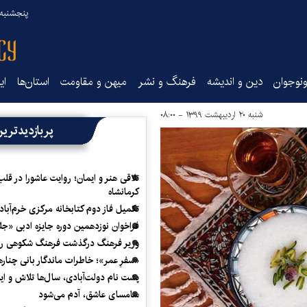
پنجشنبه ۱۵ مرداد ۰۵
نوجوان
دین و اندیشه
فرهنگ و نشر
میهن و مقاومت
استان‌ها
ای
شنبه ۲۰ اردیبهشت ۱۳۹۹ - ۰۸:۰۰
پربازدیدتری
تلاقی هنر و ایمان؛ روایت عاشورا در قلب
کرمانشاه
تکمیل فاز دوم کتابخانه مرکزی خرم‌آباد
فراخوان نوزدهمین دوره جایزه ادبی «ج
وزیر فرهنگ درگذشت فرهنگ شکوهی را
«سفرِ عمر»؛ خاطرات ماندگار بانی چناره
پشت نام دولت‌آبادی، سال‌ها تلاش و ا
سامسای عاشق، آدم می‌شود