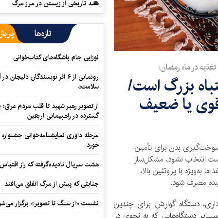
سند تاریخی از زیستن در مرز مرگ
تازه‌ها
پرباز
نوزایی جام باشگاه‌های کتاب‌خوانی
تغذیه در ماه رمضان؛
رونمایی از ۶ اثر نویسندگان دلیجان
اه بزرگ است/
سلامت»
وی یا ضعیف
از تصویر رهبر شهید تا قلب مردم عراق؛
گسترده در راهپیمایی اربعین
مرحله داوری نمایشنامه‌خوانی جشنواره 
خورد
خت‌گیری بدن برای تأمین
رست انتخاب نشود، مشکل‌ساز
هشت سریال نادیده‌گرفته که راز اقتباس
 به‌ویژه با پروتئین بالا،‌
چیده مصرف شود.
جنایتی که پیش از مرگ اتفاق می‌افتد
اری، دستگاه گوارش برای چندين
نشست «از سنگ تا تصویر» برگزار می‌شو
ــاير دستگاه‌هايی كه به نحوی در