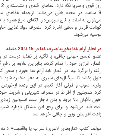
8 ساعت در معده باقی می‌مانند. ازجمله غذاهای م
می‌توان به املت با نان سبوس‌دار، تکه‌ای مرغ همراه با
گوشت قرمز و ماهی اشاره کرد. مصرف مواد غذایی حاو
توصیه می‌شود.
در افطار آرام غذا بخورید/صرف غذا در 15 تا 20 دقیقه
عضو انجمن جهانی چاقی، با تأکید بر تغذیه درست در وعد
افطار، انرژی خود را تمام کرده، بنابراین علاوه بر رفع
طول بکشد تا سیگنال‌های سیری به مغز مخابره شود. توص
ولرم، سوپ و فرنی آغاز کنیم. در این وعده ازخوردن 
کرد. همچنین از افراط در مصرف شیرینی و شربت خودد
خون ناگهان بالا برود و بدن ناچار است انسولین زیاد
افت قند می‌شود و برای رفع این مشکل دوباره شیر
باعث افزایش وزن و چاقی خواهد شد.
مولف کتاب «داروهای لاغری؛ سراب یا واقعیت» ادامه د