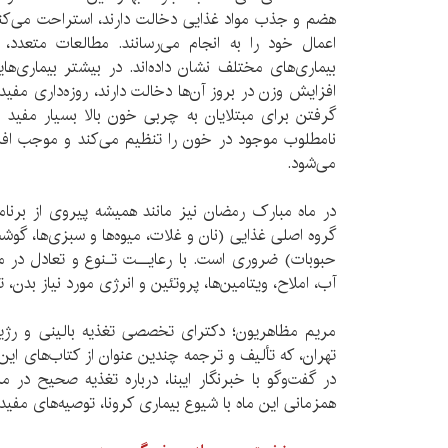
هضم و جذب مواد غذايی دخالت دارند، استراحت می‌كنند 
اعمال خود را به انجام می‌رسانند. مطالعات متعدد، 
بيماری‌های مختلف نشان داده‌اند. در بیشتر بيماری‌ه
افزايش وزن در بروز آن‌ها دخالت دارند، روزه‌داری مفي
گرفتن برای مبتلايان به چربی خون بالا بسيار مفيد 
نامطلوب موجود در خون را تنظيم می‌كند و موجب اف
می‌شود.
گروه اصلی غذايی (نان و غلات، ميوه‌ها و سبزی‌ها، گوش
حبوبات) ضروری است. با رعايــت تـنوع و تعادل در م
آب، املاح، ويتامين‌ها، پروتئين و انرژی مورد نياز بدن، 
مریم مظاهریون؛ دکترای تخصصی تغذیه بالینی و رژیم
تهران، که تألیف و ترجمه چندین عنوان از کتاب‌های این 
در گفت‌وگو با خبرنگار ایبنا، درباره تغذیه صحیح در م
همزمانی این ماه با شیوع بیماری کرونا، توصیه‌های مفید و