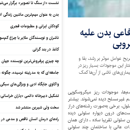
نشست «از سنگ تا تصویر» برگزار می‌شو
بدن به عنوان مهم‌ترین ماشین زندگی ان
کودکان ایرانی و مطبوعات قجری
اعی بدن علیه
ناشران و نویسندگان ملایر با چراغ کم‌س
روبی
کاغذ در بند گرانی
عوامل موثر بر رشد، بقا و
چه چیزی پرفروش‌ترین نویسنده جهان را
ار این موجودات بسیار ریز در
ماری‌های ناشی از آن‌ها کمک
جامعه‌ای که به مدرنیته نرسیده، چگونه 
واکاوی جایگاه ادبی و ویژگی‌های سبکی
م‌ها، موجودات ریز میکروسکوپی
تشکیل دبیرخانه دائمی «یاران خراسانی
م غیرمسلح دیده نمی‌شوند. بیشتر
لول، برخی به‌صورت رشته‌های دراز
سخت ولی شیرین منتشر شد
ت‌های درون دیواره سلولی دیده
راه‌های درمان انسان ناقص و مدعی در 
 سلولی تقریبا ساده ، دارای همان
ات عالی با ساختمان چند سلولی