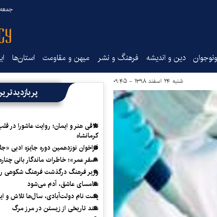
جمعه ۱۶ مرداد ۰۵
نوجوان
دین و اندیشه
فرهنگ و نشر
میهن و مقاومت
استان‌ها
ای
شنبه ۲۴ اسفند ۱۳۹۸ - ۰۹:۴۵
پربازدیدتری
تلاقی هنر و ایمان؛ روایت عاشورا در قلب
کرمانشاه
فراخوان نوزدهمین دوره جایزه ادبی «ج
«سفرِ عمر»؛ خاطرات ماندگار بانی چناره
وزیر فرهنگ درگذشت فرهنگ شکوهی را
سامسای عاشق، آدم می‌شود
پشت نام دولت‌آبادی، سال‌ها تلاش و ا
سند تاریخی از زیستن در مرز مرگ