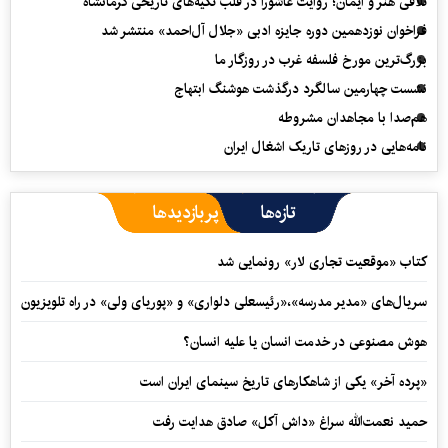
تلاقی هنر و ایمان؛ روایت عاشورا در قلب تکیه‌های تاریخی کرمانشاه
فراخوان نوزدهمین دوره جایزه ادبی «جلال آل‌احمد» منتشر شد
بزرگ‌ترین مورخ فلسفه غرب در روزگار ما
نشست چهارمین سالگرد درگذشت هوشنگ ابتهاج
هم‌صدا با مجاهدان مشروطه
نامه‌هایی در روزهای تاریک اشغال ایران
تازه‌ها
پربازدیدها
کتاب «موقعیت تجاری لار» رونمایی شد
سریال‌های «مدیر مدرسه»،«رئیسعلی دلواری» و «پوریای ولی» در راه تلویزیون
هوش مصنوعی در خدمت انسان یا علیه انسان؟
«پرده آخر» یکی از شاهکارهای تاریخ سینمای ایران است
حمید نعمت‌‏الله سراغ «داش آکل» صادق هدایت رفت