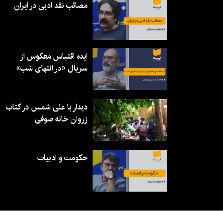
مصائب نقد ادبی در ایران
ایده اقتباس معکوس از
سریال «در انتهای شب»
دیدار با علی شمس در کتاب
زروان خانه صوفی
حکومت و ادبیات